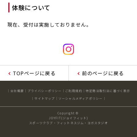
体験について
キャンペーン
料金のご案内
JOYFIT24
JOYFIT YOGA
アクセス
店舗情報・サービス
現在、受付は実施しておりません。
JOYFIT+
店舗を探す
見学・体験
入会方法
よくあるご質問
店舗へのお問い合わせ
TOPページに戻る
前のページに戻る
会社概要
プライバシーポリシー
ご利用規約
特定商法取引法に基づく表示
サイトマップ
ソーシャルメディアポリシー
Copyright ©
JOYFIT(ジョイフィット)
スポーツクラブ・フィットネスジム・ヨガスタジオ