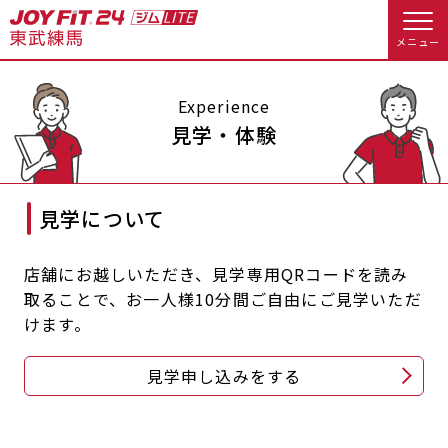
メニュー
店舗トップ
Experience
見学・体験
会員様向けのご案内
見学について
会員の方へトップ
入会のお手続きをする
会員様へのお知らせ
予約する
店舗にお越しいただき、見学専用QRコードを読み
取ることで、お一人様10分間ご自由にご見学いただ
入会するトップ
休会お手続き
オプション料金
けます。
料金・サービス等詳しく見る
Appで入会手続き
アクセス
店舗情報・サービス
見学申し込みをする
入会を悩まれている方へトップ
よくあるご質問
店舗へのお問い合わせ
JOYFIT総合トップ
JOYFIT