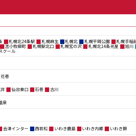
条
札幌北24条駅
札幌麻生
札幌北
札幌平岡公園
札幌手稲
苫小牧柳町
札幌駅北口
札幌宮の沢
札幌北14条光星
旭川
スクール
花巻
荒井
仙台東口
石巻
古川
温泉
会津インター
西若松
いわき鹿島
いわき内郷
いわき錦