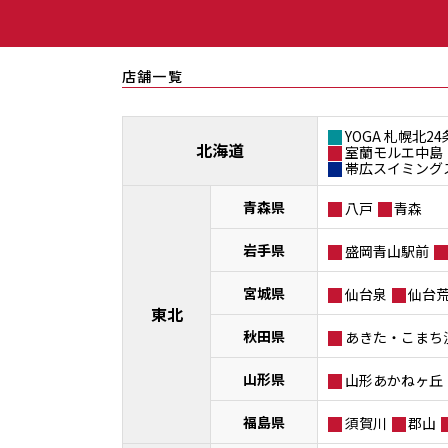
店舗一覧
YOGA 札幌北24
北海道
室蘭モルエ中島
帯広スイミング
青森県
八戸
青森
岩手県
盛岡青山駅前
宮城県
仙台泉
仙台
東北
秋田県
あきた・こまち
山形県
山形あかねヶ丘
福島県
須賀川
郡山