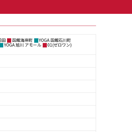
前田
函館海岸町
YOGA 函館石川町
YOGA 旭川 アモール
01(ゼロワン)