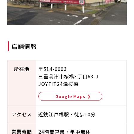
キャンペーン
料金のご案内
JOYFIT24
JOYFIT YOGA
アクセス
店舗情報・サービス
JOYFIT+
店舗を探す
見学・体験
スタジオプログラム情報
店舗情報
入会方法
よくあるご質問
店舗へのお問い合わせ
所在地
〒514-0003
三重県津市桜橋3丁目63-1
JOYFIT24津桜橋
Google Maps
アクセス
近鉄江戸橋駅・徒歩10分
営業時間
24時間営業・年中無休