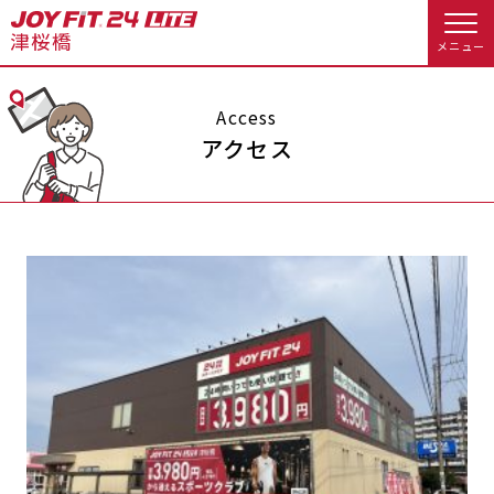
メニュー
店舗トップ
Access
アクセス
会員様向けのご案内
会員の方へトップ
入会のお手続きをする
会員様へのお知らせ
スタジオプログラム情報
入会するトップ
休会お手続き
オプション料金
料金・サービス等詳しく見る
Appで入会手続き
アクセス
店舗情報・サービス
入会を悩まれている方へトップ
よくあるご質問
店舗へのお問い合わせ
JOYFIT総合トップ
JOYFIT