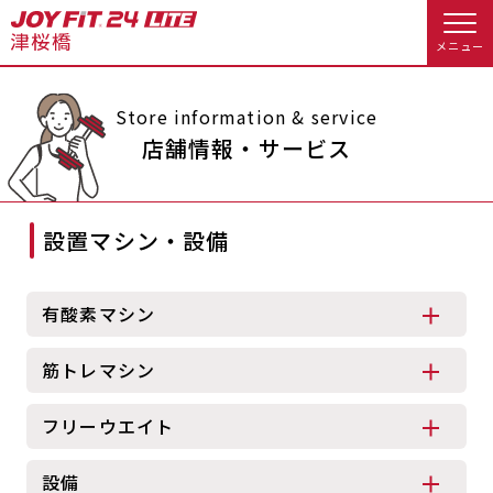
メニュー
店舗トップ
Store information & service
店舗情報・サービス
会員様向けのご案内
設置マシン・設備
会員の方へトップ
入会のお手続きをする
会員様へのお知らせ
スタジオプログラム情報
有酸素マシン
入会するトップ
休会お手続き
オプション料金
筋トレマシン
料金・サービス等詳しく見る
Appで入会手続き
アクセス
店舗情報・サービス
フリーウエイト
入会を悩まれている方へトップ
よくあるご質問
店舗へのお問い合わせ
設備
JOYFIT総合トップ
JOYFIT