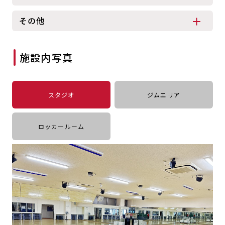
キャンペーン
料金のご案内
その他
JOYFIT24
JOYFIT YOGA
アクセス
店舗情報・サービス
JOYFIT+
店舗を探す
施設内写真
見学・体験
スタジオプログラム情報
入会方法
よくあるご質問
スタジオ
ジムエリア
店舗へのお問い合わせ
ロッカールーム