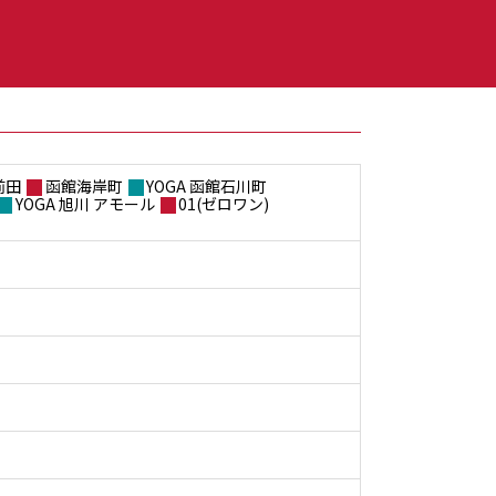
前田
函館海岸町
YOGA 函館石川町
YOGA 旭川 アモール
01(ゼロワン)