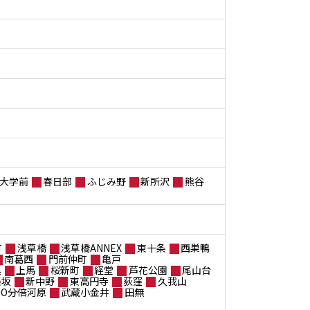
大学前
春日部
ふじみ野
新所沢
熊谷
町
浅草橋
浅草橋ANNEX
東十条
西巣鴨
南葛西
門前仲町
亀戸
黒
上馬
桜新町
経堂
芦花公園
尾山台
楽坂
新中野
東高円寺
荻窪
久我山
ANO分倍河原
武蔵小金井
田無