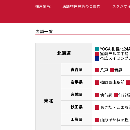
採用情報
店舗物件募集のご案内
スタジオ
店舗一覧
YOGA 札幌北24
北海道
室蘭モルエ中島
帯広スイミング
青森県
八戸
青森
岩手県
盛岡青山駅前
宮城県
仙台泉
仙台
東北
秋田県
あきた・こまち
山形県
山形あかねヶ丘