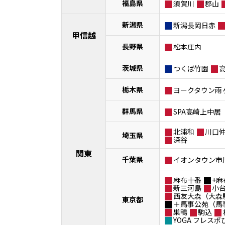
福島県
須賀川
郡山
新潟県
新潟長岡日赤
甲信越
長野県
松本庄内
茨城県
つくば竹園
栃木県
ヨークタウン雨
群馬県
SPA高崎上中居
北浦和
川口
埼玉県
深谷
関東
千葉県
イオンタウン市
麻布十番
+麻
新三河島
小
西友大森（大森
東京都
＋馬事公苑（馬
巣鴨
駒込
YOGA フレス