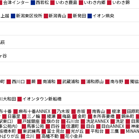
会津インター
西若松
いわき鹿島
いわき内郷
いわき錦
上越
新潟東区役所
新潟青山
新発田
イオン県央
高萩
ヶ谷
仲町
西川口
蕨
南浦和
武蔵浦和
浦和原山
南与野
獨協
川大和田
イオンタウン新船橋
布十番
麻布十番ANNEX
乃木坂
赤坂
南青山
根津
田原
台
日暮里
三ノ輪
綾瀬
梅島
金町
本所吾妻橋
錦糸町
駅東口）
戸越銀座
旗の台
石川台
洗足ANNEX
洗足
目
事公苑内）
馬事公苑
四谷
信濃町
目白
目白ANNEX
神
板橋本町
東武練馬
富士見台
光が丘
平和台
三鷹
MIN
ポひばりが丘
立川
高幡不動
花小金井