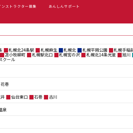
インストラクター募集
あんしんサポート
条
札幌北24条駅
札幌麻生
札幌北
札幌平岡公園
札幌手稲
苫小牧柳町
札幌駅北口
札幌宮の沢
札幌北14条光星
旭川
スクール
花巻
荒井
仙台東口
石巻
古川
温泉