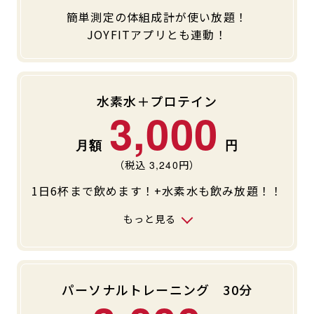
簡単測定の体組成計が使い放題！
キャンペーン
料金のご案内
JOYFITアプリとも連動！
JOYFIT24
JOYFIT YOGA
アクセス
店舗情報・サービス
JOYFIT+
店舗を探す
見学・体験
入会方法
水素水＋プロテイン
3,000
よくあるご質問
店舗へのお問い合わせ
（税込
3,240
円）
1日6杯まで飲めます！+水素水も飲み放題！！
もっと見る
パーソナルトレーニング 30分