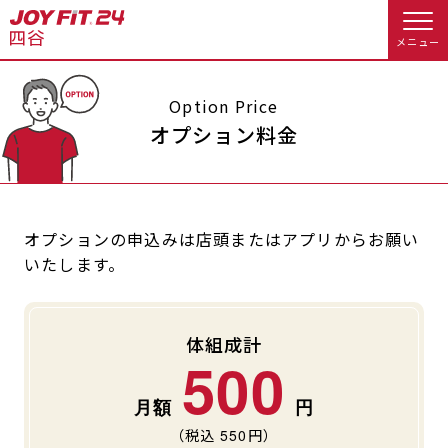
メニュー
店舗トップ
Option Price
オプション料金
会員様向けのご案内
会員の方へトップ
オプションの申込みは店頭またはアプリからお願い
いたします。
入会のお手続きをする
会員様へのお知らせ
休会お手続き
入会するトップ
オプション料金
アクセス
体組成計
500
料金・サービス等詳しく見る
Appで入会手続き
店舗情報・サービス
よくあるご質問
入会を悩まれている方へトップ
店舗へのお問い合わせ
（税込
550
円）
JOYFIT総合トップ
JOYFIT