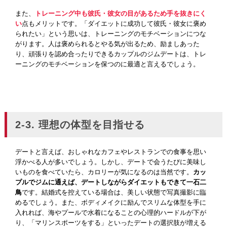
また、
トレーニング中も彼氏・彼女の目があるため手を抜きにく
い
点もメリットです。「ダイエットに成功して彼氏・彼女に褒め
られたい」という思いは、トレーニングのモチベーションにつな
がります。人は褒められるとやる気が出るため、励ましあった
り、頑張りを認め合ったりできるカップルのジムデートは、トレ
ーニングのモチベーションを保つのに最適と言えるでしょう。
2-3. 理想の体型を目指せる
デートと言えば、おしゃれなカフェやレストランでの食事を思い
浮かべる人が多いでしょう。しかし、デートで会うたびに美味し
いものを食べていたら、カロリーが気になるのは当然です。
カッ
プルでジムに通えば、デートしながらダイエットもできて一石二
鳥
です。結婚式を控えている場合は、美しい状態で写真撮影に臨
めるでしょう。また、ボディメイクに励んでスリムな体型を手に
入れれば、海やプールで水着になることの心理的ハードルが下が
り、「マリンスポーツをする」といったデートの選択肢が増える