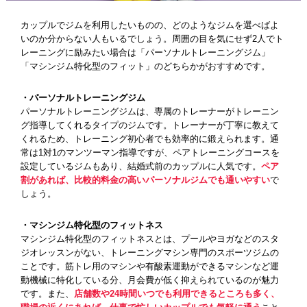
カップルでジムを利用したいものの、どのようなジムを選べばよ
いのか分からない人もいるでしょう。周囲の目を気にせず2人でト
レーニングに励みたい場合は「パーソナルトレーニングジム」
「マシンジム特化型のフィット」のどちらかがおすすめです。
・パーソナルトレーニングジム
パーソナルトレーニングジムは、専属のトレーナーがトレーニン
グ指導してくれるタイプのジムです。トレーナーが丁寧に教えて
くれるため、トレーニング初心者でも効率的に鍛えられます。通
常は1対1のマンツーマン指導ですが、ペアトレーニングコースを
設定しているジムもあり、結婚式前のカップルに人気です。
ペア
割があれば、比較的料金の高いパーソナルジムでも通いやすい
で
しょう。
・マシンジム特化型のフィットネス
マシンジム特化型のフィットネスとは、プールやヨガなどのスタ
ジオレッスンがない、トレーニングマシン専門のスポーツジムの
ことです。筋トレ用のマシンや有酸素運動ができるマシンなど運
動機械に特化している分、月会費が低く抑えられているのが魅力
です。また、
店舗数や24時間いつでも利用できるところも多く、