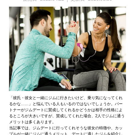
総合TOP
JOYFIT
JOYFIT YOGA
JOYFIT+
「彼氏・彼女と一緒にジムに行きたいけど、乗り気になってくれ
るかな……」と悩んでいる人もいるのではないでしょうか。パー
トナーがジムデートに賛成してくれるかどうかは相手の性格によ
Vitalityに関するお問い合わせ
るところが大きいですが、賛成してくれた場合、2人でジムに通う
メリットは多くあります。
当記事では、ジムデートに行ってくれそうな彼女の特徴や、カッ
本部へのお問い合わせ
プルが一緒にジムに通うメリット、デートに適したジムを紹介し