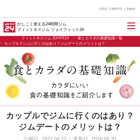
日本語
簡体中文
English
かしこく使える24時間ジム
フィットネスジム ジョイフィット24
フィットネスジム JOYFIT24
食とカラダの基礎知識一覧
カップルでジムに行くのはあり？ジムデートのメリットは？
入会のご案内
店舗を探す
カップルでジムに行くのはあり？
ジムデートのメリットは？
公開日
2022.04.22
更新日
2026.06.30