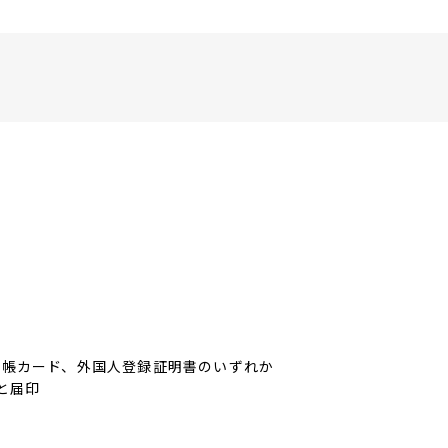
】
台帳カード、外国人登録証明書のいずれか
と届印