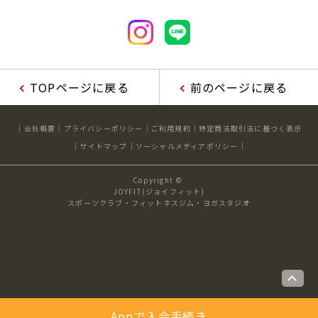
TOPページに戻る
前のページに戻る
会社概要
プライバシーポリシー
ご利用規約
特定商法取引法に基づく表示
サイトマップ
ソーシャルメディアポリシー
Copyright ©
JOYFIT(ジョイフィット)
スポーツクラブ・フィットネスジム・ヨガスタジオ
Appで入会手続き