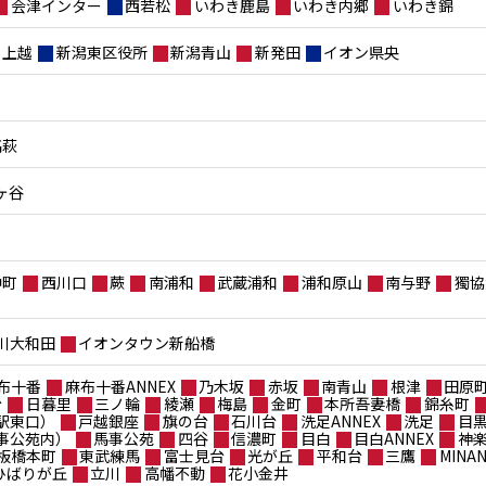
会津インター
西若松
いわき鹿島
いわき内郷
いわき錦
上越
新潟東区役所
新潟青山
新発田
イオン県央
高萩
ヶ谷
仲町
西川口
蕨
南浦和
武蔵浦和
浦和原山
南与野
獨協
川大和田
イオンタウン新船橋
布十番
麻布十番ANNEX
乃木坂
赤坂
南青山
根津
田原
台
日暮里
三ノ輪
綾瀬
梅島
金町
本所吾妻橋
錦糸町
駅東口）
戸越銀座
旗の台
石川台
洗足ANNEX
洗足
目
事公苑内）
馬事公苑
四谷
信濃町
目白
目白ANNEX
神
板橋本町
東武練馬
富士見台
光が丘
平和台
三鷹
MIN
ポひばりが丘
立川
高幡不動
花小金井