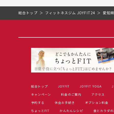
総合トップ
フィットネスジム JOYFIT24
愛知
総合トップ
JOYFIT
JOYFIT YOGA
J
キャンペーン
料金のご案内
アクセス
予約する
休会お手続き
オプション料金
ちょっとFIT
かんたんレシピ
食とカラダの