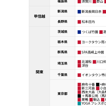
福島県
須賀川
郡山
新潟県
新潟長岡日赤
甲信越
長野県
松本庄内
茨城県
つくば竹園
栃木県
ヨークタウン雨
群馬県
SPA高崎上中居
北浦和
川口
埼玉県
深谷
関東
千葉県
イオンタウン市
麻布十番
+麻
新三河島
小
西友大森（大森
東京都
＋馬事公苑（馬
巣鴨
駒込
YOGA フレス