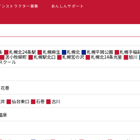
インストラクター募集
あんしんサポート
条
札幌北24条駅
札幌麻生
札幌北
札幌平岡公園
札幌手稲
苫小牧柳町
札幌駅北口
札幌宮の沢
札幌北14条光星
旭川
スクール
花巻
荒井
仙台東口
石巻
古川
温泉