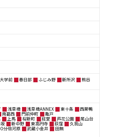
大学前
春日部
ふじみ野
新所沢
熊谷
町
浅草橋
浅草橋ANNEX
東十条
西巣鴨
南葛西
門前仲町
亀戸
黒
上馬
桜新町
経堂
芦花公園
尾山台
楽坂
新中野
東高円寺
荻窪
久我山
ANO分倍河原
武蔵小金井
田無