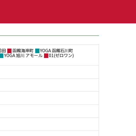
前田
函館海岸町
YOGA 函館石川町
YOGA 旭川 アモール
01(ゼロワン)