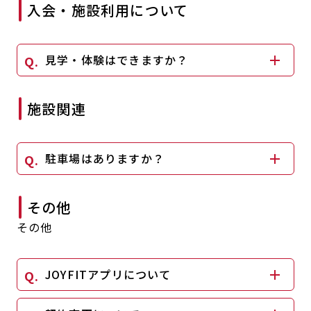
入会・施設利用について
キャンペーン
料金のご案内
JOYFIT24
JOYFIT YOGA
アクセス
店舗情報・サービス
見学・体験はできますか？
JOYFIT+
店舗を探す
見学・体験
入会方法
施設関連
よくあるご質問
店舗へのお問い合わせ
駐車場はありますか？
その他
その他
JOYFITアプリについて