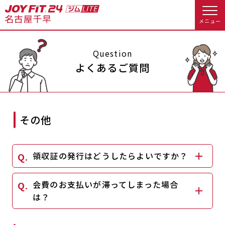
メニュー
店舗トップ
Question
よくあるご質問
会員様向けのご案内
会員の方へトップ
その他
入会のお手続きをする
会員様へのお知らせ
予約する
領収証の発行はどうしたらよいですか？
入会するトップ
休会お手続き
オプション料金
料金・サービス等詳しく見る
会費のお支払いが滞ってしまった場合
Appで入会手続き
アクセス
店舗情報・サービス
は？
入会を悩まれている方へトップ
よくあるご質問
店舗へのお問い合わせ
JOYFIT総合トップ
JOYFIT