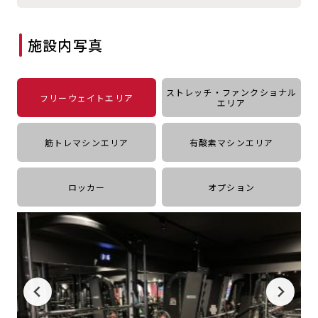
キャンペーン
料金のご案内
JOYFIT24
JOYFIT YOGA
施設内写真
アクセス
店舗情報・サービス
JOYFIT+
店舗を探す
見学・体験
入会方法
ストレッチ・ファンクショナル
フリーウェイトエリア
エリア
よくあるご質問
店舗へのお問い合わせ
筋トレマシンエリア
有酸素マシンエリア
ロッカー
オプション