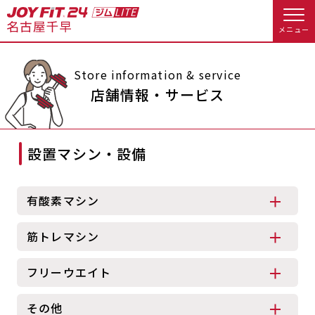
メニュー
店舗トップ
Store information & service
店舗情報・サービス
会員様向けのご案内
設置マシン・設備
会員の方へトップ
入会のお手続きをする
会員様へのお知らせ
予約する
有酸素マシン
入会するトップ
休会お手続き
オプション料金
筋トレマシン
料金・サービス等詳しく見る
Appで入会手続き
アクセス
店舗情報・サービス
フリーウエイト
入会を悩まれている方へトップ
よくあるご質問
店舗へのお問い合わせ
その他
JOYFIT総合トップ
JOYFIT