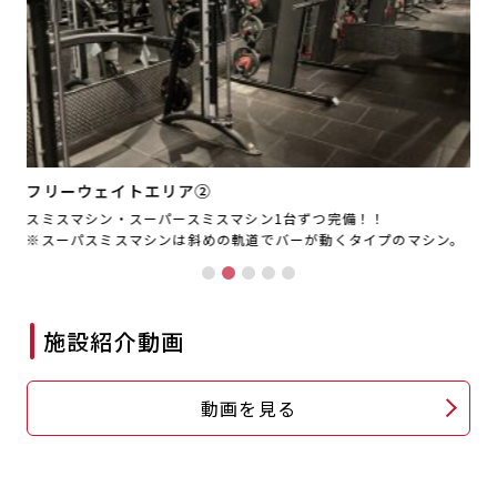
フリーウェイトエリア②
スミスマシン・スーパースミスマシン1台ずつ完備！！
ケ
※スーパスミスマシンは斜めの軌道でバーが動くタイプのマシン。
大
施設紹介動画
動画を見る