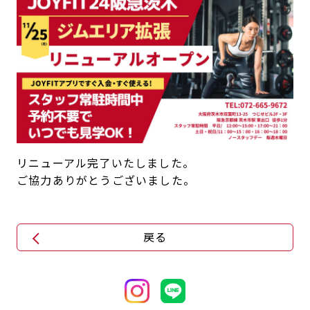
キャンペーン
料金のご案内
JOYFIT24
JOYFIT YOGA
アクセス
店舗情報・サービス
JOYFIT+
店舗を探す
見学・体験
入会方法
よくあるご質問
店舗へのお問い合わせ
リニューアル完了いたしました。
ご協力ありがとうございました。
戻る