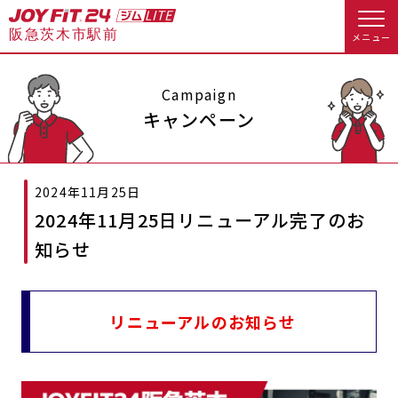
阪急茨木市駅前
メニュー
店舗トップ
Campaign
キャンペーン
会員様向けのご案内
2024年11月25日
会員の方へトップ
2024年11月25日リニューアル完了のお
入会のお手続きをする
会員様へのお知らせ
休会お手続き
知らせ
入会するトップ
オプション料金
アクセス
リニューアルのお知らせ
料金・サービス等詳しく見る
Appで入会手続き
店舗情報・サービス
よくあるご質問
入会を悩まれている方へトップ
店舗へのお問い合わせ
JOYFIT総合トップ
JOYFIT