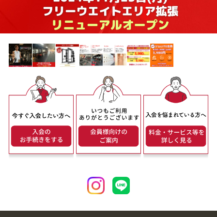
キャンペーン
料金のご案内
JOYFIT24
JOYFIT YOGA
アクセス
店舗情報・サービス
JOYFIT+
店舗を探す
見学・体験
入会方法
よくあるご質問
店舗へのお問い合わせ