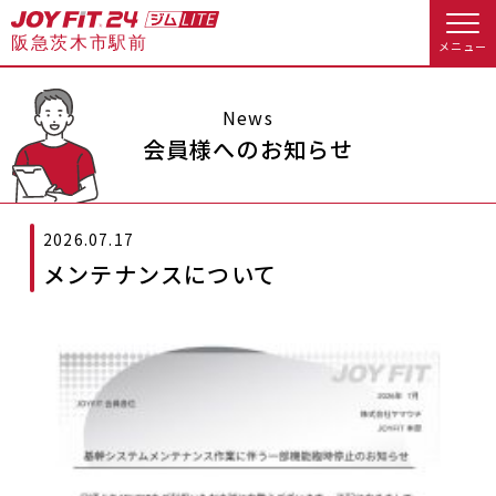
阪急茨木市駅前
メニュー
店舗トップ
News
会員様へのお知らせ
会員様向けのご案内
2026.07.17
会員の方へトップ
メンテナンスについて
入会のお手続きをする
会員様へのお知らせ
休会お手続き
入会するトップ
オプション料金
アクセス
料金・サービス等詳しく見る
Appで入会手続き
店舗情報・サービス
よくあるご質問
入会を悩まれている方へトップ
店舗へのお問い合わせ
JOYFIT総合トップ
JOYFIT