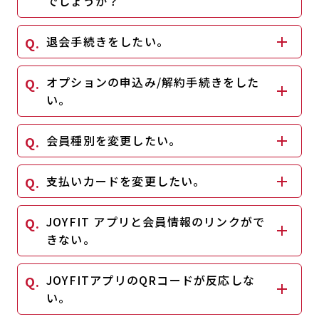
でしょうか？
キャンペーン
料金のご案内
JOYFIT24
JOYFIT YOGA
退会手続きをしたい。
アクセス
店舗情報・サービス
JOYFIT+
店舗を探す
オプションの申込み/解約手続きをした
見学・体験
入会方法
い。
よくあるご質問
店舗へのお問い合わせ
会員種別を変更したい。
支払いカードを変更したい。
JOYFIT アプリと会員情報のリンクがで
きない。
JOYFITアプリのQRコードが反応しな
い。