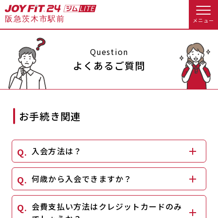
阪急茨木市駅前
メニュー
店舗トップ
Question
よくあるご質問
会員様向けのご案内
会員の方へトップ
お手続き関連
入会のお手続きをする
会員様へのお知らせ
休会お手続き
入会方法は？
入会するトップ
オプション料金
アクセス
料金・サービス等詳しく見る
何歳から入会できますか？
Appで入会手続き
店舗情報・サービス
よくあるご質問
入会を悩まれている方へトップ
会費支払い方法はクレジットカードのみ
店舗へのお問い合わせ
JOYFIT総合トップ
JOYFIT