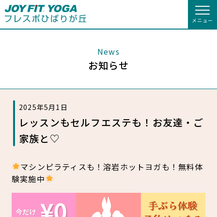
メニュー
店舗トップ
News
お知らせ
会員様向けのご案内
入会のお手続きをする
会員の方へトップ
2025年5月1日
入会を悩まれている方へ
入会するトップ
会員様へのお知らせ
スタジオプログラム情報
レッスンもセルフエステも！お友達・ご
家族と♡
入会を悩まれている方へトップ
クレジットカードで入会する
JOYFIT総合トップ
WEBで入会来店予約
JOYFIT
予約する
休会お手続き
キャンペーン
JOYFIT YOGAとは
JOYFIT24
JOYFIT YOGA
オプション料金
アクセス
マシンピラティスも！溶岩ホットヨガも！無料体
験実施中
施設ご利用案内
料金のご案内
JOYFIT+
店舗を探す
店舗情報・サービス
よくあるご質問
アクセス
店舗情報・サービス
店舗へのお問い合わせ