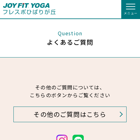
メニュー
店舗トップ
Question
よくあるご質問
会員様向けのご案内
入会のお手続きをする
会員の方へトップ
入会を悩まれている方へ
入会するトップ
会員様へのお知らせ
スタジオプログラム情報
その他のご質問については、
入会を悩まれている方へトップ
クレジットカードで入会する
JOYFIT総合トップ
WEBで入会来店予約
JOYFIT
予約する
休会お手続き
こちらのボタンからご覧ください
キャンペーン
JOYFIT YOGAとは
JOYFIT24
JOYFIT YOGA
オプション料金
アクセス
その他のご質問はこちら
施設ご利用案内
料金のご案内
JOYFIT+
店舗を探す
店舗情報・サービス
よくあるご質問
アクセス
店舗情報・サービス
店舗へのお問い合わせ