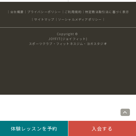
会社概要
プライバシーポリシー
ご利用規約
特定商法取引法に基づく表示
見学・体験
スタジオプログラム情報
サイトマップ
ソーシャルメディアポリシー
入会方法
よくあるご質問
Copyright ©
JOYFIT(ジョイフィット)
店舗へのお問い合わせ
スポーツクラブ・フィットネスジム・ヨガスタジオ
体験レッスンを予約
入会する