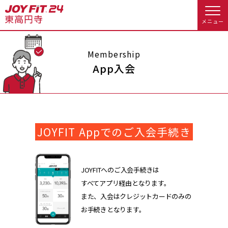
メニュー
店舗トップ
Membership
App入会
会員様向けのご案内
会員の方へトップ
JOYFIT Appでのご入会手続き
入会のお手続きをする
会員様へのお知らせ
予約する
入会するトップ
休会お手続き
オプション料金
JOYFITへのご入会手続きは
すべてアプリ経由となります。
料金・サービス等詳しく見る
Appで入会手続き
アクセス
店舗情報・サービス
また、入会はクレジットカードのみの
お手続きとなります。
入会を悩まれている方へトップ
よくあるご質問
店舗へのお問い合わせ
JOYFIT総合トップ
JOYFIT