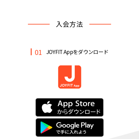
キャンペーン
料金のご案内
JOYFIT24
JOYFIT YOGA
入会方法
アクセス
店舗情報・サービス
JOYFIT+
店舗を探す
見学・体験
入会方法
01
JOYFIT Appをダウンロード
よくあるご質問
店舗へのお問い合わせ