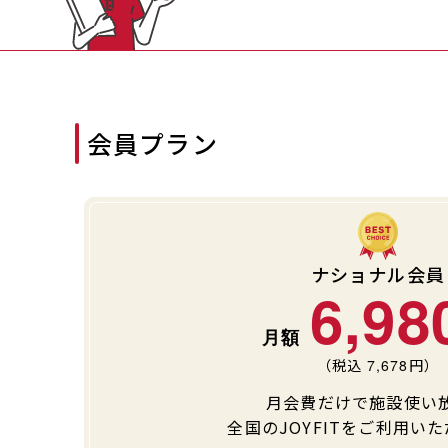
会員プラン
ナショナル会員
6,98
（税込
7,678
円）
月会費だけで施設使い
全国のJOYFITをご利用い