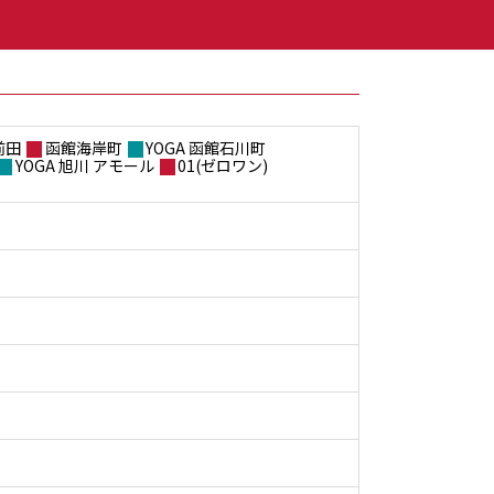
前田
函館海岸町
YOGA 函館石川町
YOGA 旭川 アモール
01(ゼロワン)