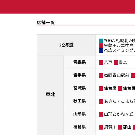
店舗一覧
YOGA 札幌北24
北海道
室蘭モルエ中島
帯広スイミング
青森県
八戸
青森
岩手県
盛岡青山駅前
宮城県
仙台泉
仙台
東北
秋田県
あきた・こまち
山形県
山形あかねヶ丘
福島県
須賀川
郡山