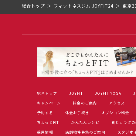
総合トップ
フィットネスジム JOYFIT24
東京2
総合トップ
JOYFIT
JOYFIT YOGA
J
キャンペーン
料金のご案内
アクセス
予約する
休会お手続き
オプション料金
ちょっとFIT
かんたんレシピ
食とカラダの
採用情報
店舗物件募集のご案内
スタジオ