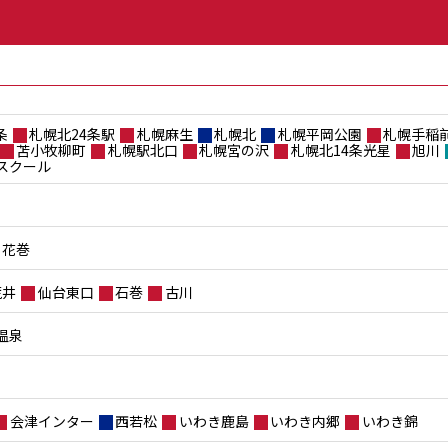
条
札幌北24条駅
札幌麻生
札幌北
札幌平岡公園
札幌手稲
苫小牧柳町
札幌駅北口
札幌宮の沢
札幌北14条光星
旭川
スクール
花巻
荒井
仙台東口
石巻
古川
温泉
会津インター
西若松
いわき鹿島
いわき内郷
いわき錦