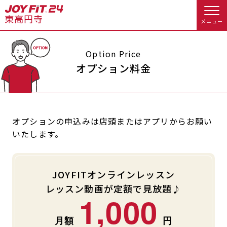
メニュー
店舗トップ
Option Price
オプション料金
会員様向けのご案内
会員の方へトップ
オプションの申込みは店頭またはアプリからお願い
いたします。
入会のお手続きをする
会員様へのお知らせ
予約する
入会するトップ
休会お手続き
オプション料金
JOYFITオンラインレッスン
料金・サービス等詳しく見る
レッスン動画が定額で見放題♪
Appで入会手続き
アクセス
店舗情報・サービス
1,000
入会を悩まれている方へトップ
よくあるご質問
店舗へのお問い合わせ
JOYFIT総合トップ
JOYFIT