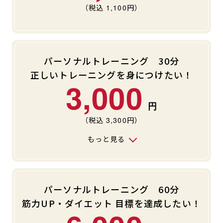
（税込
1,100
円）
キャンペーン
料金のご案内
JOYFIT24
JOYFIT YOGA
アクセス
店舗情報・サービス
JOYFIT+
店舗を探す
パーソナルトレーニング 30分
見学・体験
入会方法
正しいトレーニングを身につけたい！
3,000
よくあるご質問
店舗へのお問い合わせ
（税込
3,300
円）
もっと見る
パーソナルトレーニング 60分
筋力UP・ダイエット 目標を達成したい！