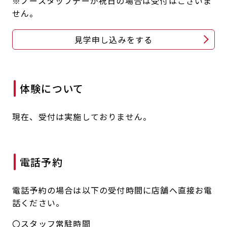
※ノースタッフデーが祝日の場合は受付はございま
キャンペーン
料金のご案内
せん。
JOYFIT24
JOYFIT YOGA
アクセス
店舗情報・サービス
見学申し込みをする
JOYFIT+
店舗を探す
見学・体験
入会方法
体験について
よくあるご質問
店舗へのお問い合わせ
現在、受付は実施しておりません。
電話予約
電話予約の場合は以下の受付時間に店舗へ直接お電
話ください。
〇スタッフ常駐時間