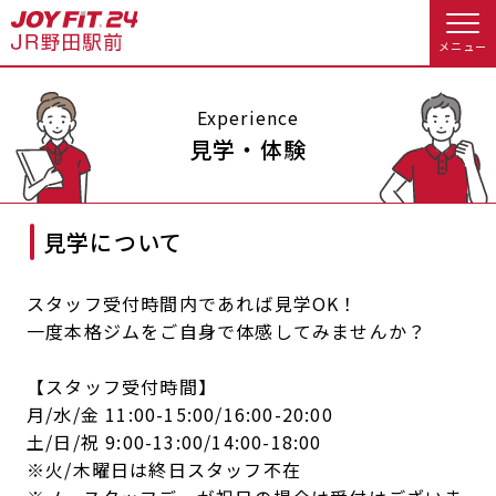
メニュー
店舗トップ
Experience
見学・体験
会員様向けのご案内
見学について
会員の方へトップ
入会のお手続きをする
会員様へのお知らせ
予約する
スタッフ受付時間内であれば見学OK！
一度本格ジムをご自身で体感してみませんか？
入会するトップ
休会お手続き
オプション料金
【スタッフ受付時間】
料金・サービス等詳しく見る
Appで入会手続き
アクセス
店舗情報・サービス
月/水/金 11:00-15:00/16:00-20:00
土/日/祝 9:00-13:00/14:00-18:00
入会を悩まれている方へトップ
※火/木曜日は終日スタッフ不在
よくあるご質問
店舗へのお問い合わせ
JOYFIT総合トップ
JOYFIT