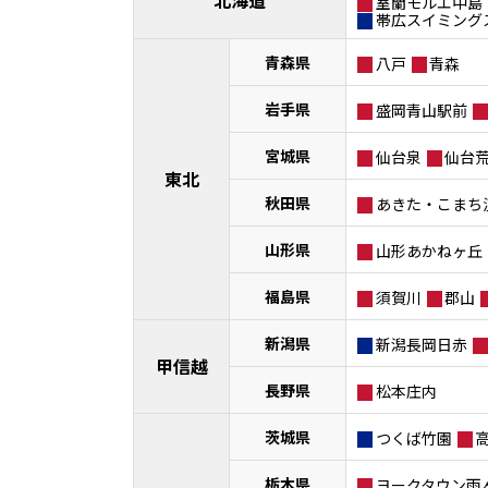
北海道
室蘭モルエ中島
帯広スイミング
青森県
八戸
青森
岩手県
盛岡青山駅前
宮城県
仙台泉
仙台
東北
秋田県
あきた・こまち
山形県
山形あかねヶ丘
福島県
須賀川
郡山
新潟県
新潟長岡日赤
甲信越
長野県
松本庄内
茨城県
つくば竹園
栃木県
ヨークタウン雨