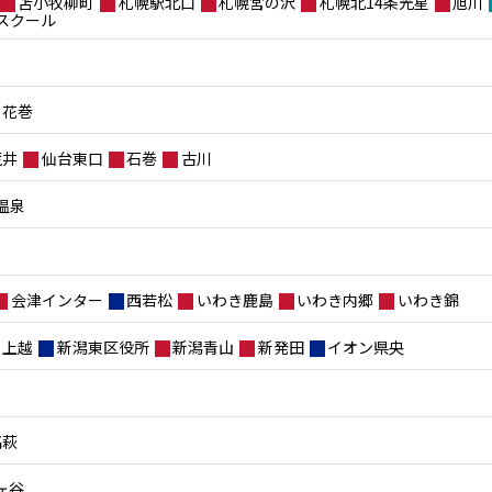
苫小牧柳町
札幌駅北口
札幌宮の沢
札幌北14条光星
旭川
スクール
花巻
荒井
仙台東口
石巻
古川
温泉
会津インター
西若松
いわき鹿島
いわき内郷
いわき錦
上越
新潟東区役所
新潟青山
新発田
イオン県央
高萩
ヶ谷