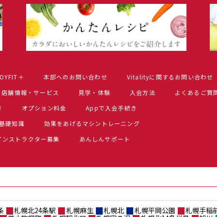
OYFIT＋
本部へのお問い合わせ
Vitalityに関するお問い合わせ
店舗情報・サービス
見学・体験
入会方法
よくあるご質
き
オプション料金
Appで入会手続き
基礎知識
効果をあげるマシントレーニング
インストラクター募集
あんしんサポート
条
札幌北24条駅
札幌麻生
札幌北
札幌平岡公園
札幌手稲