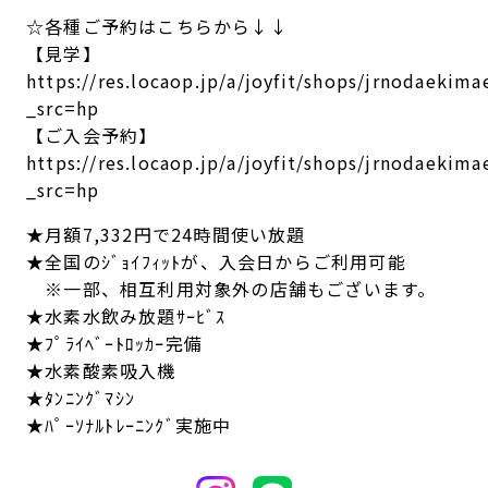
☆各種ご予約はこちらから↓↓
【見学】
https://res.locaop.jp/a/joyfit/shops/jrnodaekima
_src=hp
【ご入会予約】
https://res.locaop.jp/a/joyfit/shops/jrnodaekim
_src=hp
★月額7,332円で24時間使い放題
★全国のｼﾞｮｲﾌｨｯﾄが、入会日からご利用可能
※一部、相互利用対象外の店舗もございます。
★水素水飲み放題ｻｰﾋﾞｽ
★ﾌﾟﾗｲﾍﾞｰﾄﾛｯｶｰ完備
★水素酸素吸入機
★ﾀﾝﾆﾝｸﾞﾏｼﾝ
★ﾊﾟｰｿﾅﾙﾄﾚｰﾆﾝｸﾞ実施中