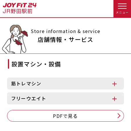
メニュー
店舗トップ
Store information & service
店舗情報・サービス
会員様向けのご案内
設置マシン・設備
会員の方へトップ
入会のお手続きをする
会員様へのお知らせ
予約する
筋トレマシン
入会するトップ
休会お手続き
オプション料金
フリーウエイト
料金・サービス等詳しく見る
Appで入会手続き
アクセス
店舗情報・サービス
PDFで見る
入会を悩まれている方へトップ
よくあるご質問
店舗へのお問い合わせ
JOYFIT総合トップ
JOYFIT