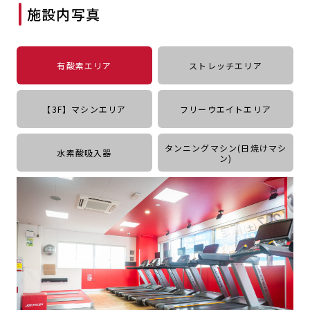
施設内写真
キャンペーン
料金のご案内
JOYFIT24
JOYFIT YOGA
アクセス
店舗情報・サービス
有酸素エリア
ストレッチエリア
JOYFIT+
店舗を探す
見学・体験
入会方法
【3F】マシンエリア
フリーウエイトエリア
よくあるご質問
店舗へのお問い合わせ
タンニングマシン(日焼けマシ
水素酸吸入器
ン)