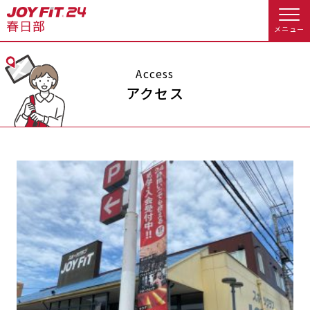
メニュー
店舗トップ
Access
アクセス
会員様向けのご案内
会員の方へトップ
入会のお手続きをする
会員様へのお知らせ
スタジオプログラム情報
入会するトップ
予約する
休会お手続き
料金・サービス等詳しく見る
クレジットカードで入会する
オプション料金
アクセス
入会を悩まれている方へトップ
店舗情報・サービス
よくあるご質問
JOYFIT総合トップ
JOYFIT