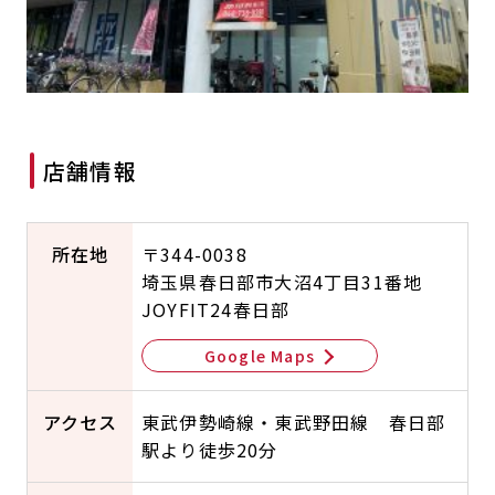
キャンペーン
料金のご案内
店舗へのお問い合わせ
JOYFIT24
JOYFIT YOGA
アクセス
店舗情報・サービス
JOYFIT+
店舗を探す
見学・体験
スタジオプログラム情報
店舗情報
入会方法
よくあるご質問
店舗へのお問い合わせ
所在地
〒344-0038
埼玉県春日部市大沼4丁目31番地
JOYFIT24春日部
Google Maps
アクセス
東武伊勢崎線・東武野田線 春日部
駅より徒歩20分