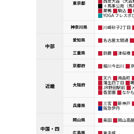
西友大森（大森
東京都
＋馬事公苑（馬
巣鴨
駒込
YOGA フレス
神奈川県
川崎砂子2丁目
愛知県
名古屋太閤通
中部
三重県
鈴鹿
津桜橋
京都府
堀川今出川
天六
南森町
蒲生四丁目
大阪府
近畿
JR野田駅前
香里園
なか
三宮
新神戸
兵庫県
阪急伊丹
岡山県
奥田
岡山高
中国・四
広島県
東手城