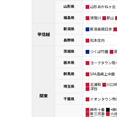
山形県
山形あかねヶ丘
福島県
須賀川
郡山
新潟県
新潟長岡日赤
甲信越
長野県
松本庄内
茨城県
つくば竹園
栃木県
ヨークタウン雨
群馬県
SPA高崎上中居
北浦和
川口
埼玉県
深谷
関東
千葉県
イオンタウン市
麻布十番
+麻
新三河島
小