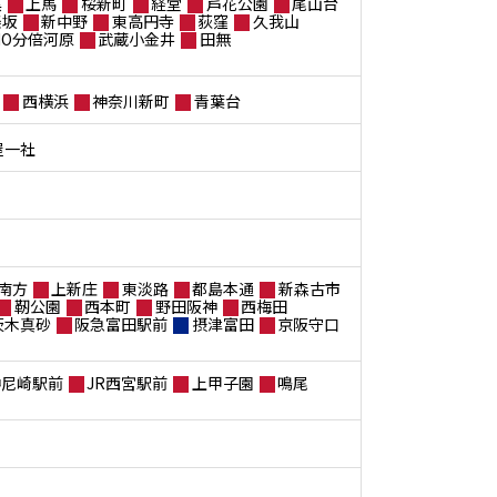
黒
上馬
桜新町
経堂
芦花公園
尾山台
楽坂
新中野
東高円寺
荻窪
久我山
ANO分倍河原
武蔵小金井
田無
西横浜
神奈川新町
青葉台
屋一社
南方
上新庄
東淡路
都島本通
新森古市
靭公園
西本町
野田阪神
西梅田
茨木真砂
阪急富田駅前
摂津富田
京阪守口
神尼崎駅前
JR西宮駅前
上甲子園
鳴尾