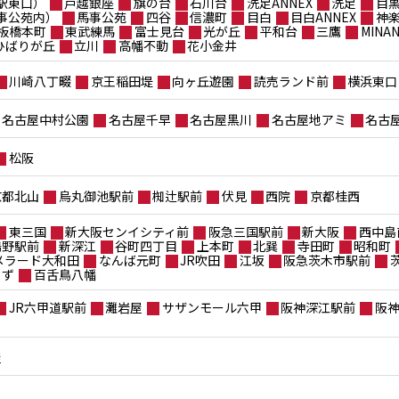
駅東口）
戸越銀座
旗の台
石川台
洗足ANNEX
洗足
目
事公苑内）
馬事公苑
四谷
信濃町
目白
目白ANNEX
神
板橋本町
東武練馬
富士見台
光が丘
平和台
三鷹
MIN
ポひばりが丘
立川
高幡不動
花小金井
川崎八丁畷
京王稲田堤
向ヶ丘遊園
読売ランド前
横浜東口
名古屋中村公園
名古屋千早
名古屋黒川
名古屋地アミ
名古
松阪
京都北山
烏丸御池駅前
椥辻駅前
伏見
西院
京都桂西
東三国
新大阪センイシティ前
阪急三国駅前
新大阪
西中島
鴫野駅前
新深江
谷町四丁目
上本町
北巽
寺田町
昭和町
メラード大和田
なんば元町
JR吹田
江坂
阪急茨木市駅前
もず
百舌鳥八幡
JR六甲道駅前
灘岩屋
サザンモール六甲
阪神深江駅前
阪
屋