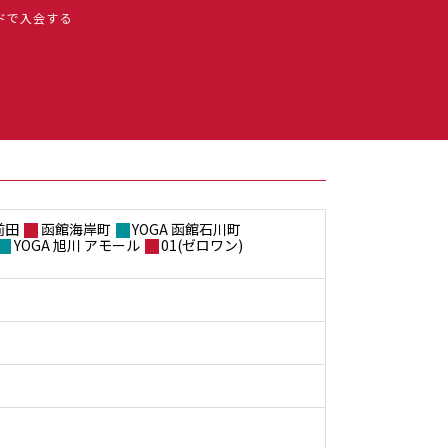
ドで入会する
前田
函館海岸町
YOGA 函館石川町
YOGA 旭川 アモール
01(ゼロワン)