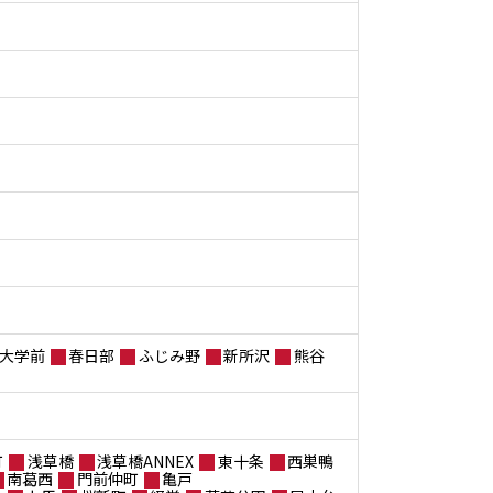
大学前
春日部
ふじみ野
新所沢
熊谷
町
浅草橋
浅草橋ANNEX
東十条
西巣鴨
南葛西
門前仲町
亀戸