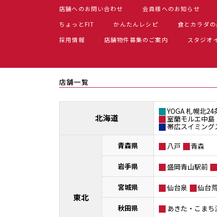
店舗へのお問い合わせ
会員様へのお知らせ
ちょっとFIT
かんたんレシピ
食とカラダの
採用情報
店舗物件募集のご案内
スタジオ
店舗一覧
YOGA 札幌北24
北海道
室蘭モルエ中島
帯広スイミング
青森県
八戸
青森
岩手県
盛岡青山駅前
宮城県
仙台泉
仙台
東北
秋田県
あきた・こまち