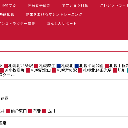
予約する
休会お手続き
オプション料金
クレジットカー
基礎知識
効果をあげるマシントレーニング
インストラクター募集
あんしんサポート
条
札幌北24条駅
札幌麻生
札幌北
札幌平岡公園
札幌手稲
苫小牧柳町
札幌駅北口
札幌宮の沢
札幌北14条光星
旭川
スクール
花巻
荒井
仙台東口
石巻
古川
温泉