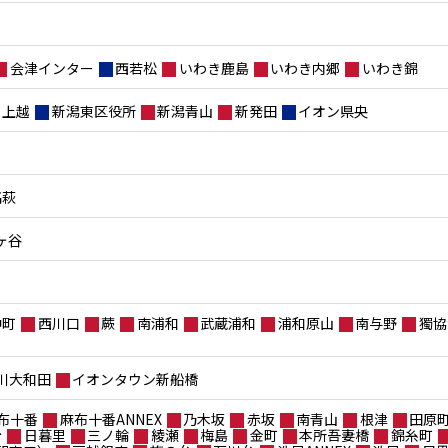
会津インター
西若松
いわき鹿島
いわき内郷
いわき錦
上越
新潟東区役所
新潟青山
新発田
イオン県央
高萩
ヶ谷
仲町
西川口
蕨
南浦和
武蔵浦和
浦和原山
南与野
獨協
川大和田
イオンタウン新船橋
布十番
麻布十番ANNEX
乃木坂
赤坂
南青山
根津
田原
台
日暮里
三ノ輪
綾瀬
梅島
金町
本所吾妻橋
錦糸町