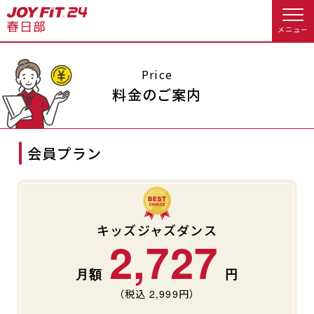
メニュー
店舗トップ
Price
料金のご案内
会員様向けのご案内
会員プラン
会員の方へトップ
入会のお手続きをする
会員様へのお知らせ
スタジオプログラム情報
入会するトップ
予約する
休会お手続き
キッズジャズダンス
2,727
料金・サービス等詳しく見る
クレジットカードで入会する
オプション料金
アクセス
（税込
2,999
円）
入会を悩まれている方へトップ
店舗情報・サービス
よくあるご質問
JOYFIT総合トップ
JOYFIT