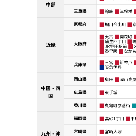
中部
三重県
鈴鹿
津桜橋
京都府
堀川今出川
天六
南森町
蒲生四丁目
大阪府
近畿
JR野田駅前
香里園
なか
三宮
新神戸
兵庫県
阪急伊丹
岡山県
奥田
岡山高
中国・四
広島県
東手城
国
香川県
丸亀町参番街
福岡県
高砂1丁目
平
宮崎県
宮崎大塚
九州・沖