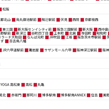
松阪
京都北山
烏丸御池駅前
椥辻駅前
伏見
西院
京都桂西
東三国
新大阪センイシティ前
阪急三国駅前
新大阪
西中島
鴫野駅前
新深江
谷町四丁目
上本町
北巽
寺田町
昭和町
メラード大和田
なんば元町
JR吹田
江坂
阪急茨木市駅前
もず
百舌鳥八幡
JR六甲道駅前
灘岩屋
サザンモール六甲
阪神深江駅前
阪
屋
YOGA 高松東
高松
丸亀
尾北
赤坂門
那珂川
博多駅南
博多駅南ANNEX
住吉
美