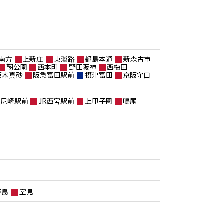
南方
上新庄
東淡路
都島本通
新森古市
靭公園
西本町
野田阪神
西梅田
茨木真砂
阪急富田駅前
摂津富田
京阪守口
神尼崎駅前
JR西宮駅前
上甲子園
鳴尾
野島
室見