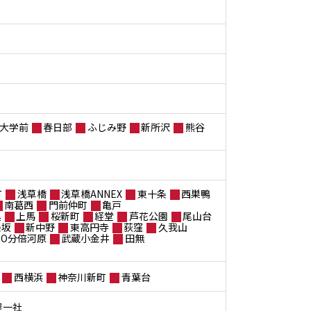
大学前
春日部
ふじみ野
新所沢
熊谷
町
浅草橋
浅草橋ANNEX
東十条
西巣鴨
南葛西
門前仲町
亀戸
黒
上馬
桜新町
経堂
芦花公園
尾山台
楽坂
新中野
東高円寺
荻窪
久我山
ANO分倍河原
武蔵小金井
田無
西横浜
神奈川新町
青葉台
屋一社