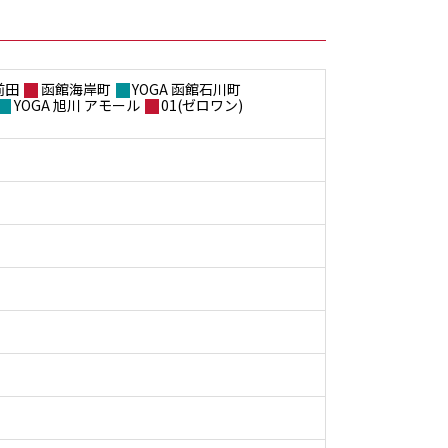
前田
函館海岸町
YOGA 函館石川町
YOGA 旭川 アモール
01(ゼロワン)