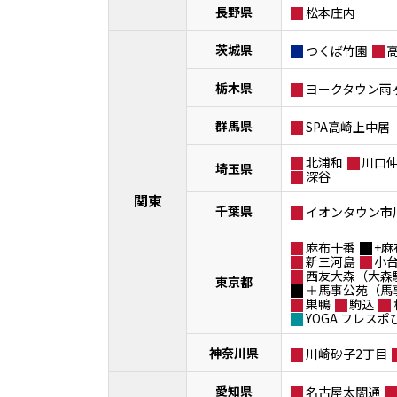
長野県
松本庄内
茨城県
つくば竹園
栃木県
ヨークタウン雨
群馬県
SPA高崎上中居
北浦和
川口
埼玉県
深谷
関東
千葉県
イオンタウン市
麻布十番
+麻
新三河島
小
西友大森（大森
東京都
＋馬事公苑（馬
巣鴨
駒込
YOGA フレス
神奈川県
川崎砂子2丁目
愛知県
名古屋太閤通