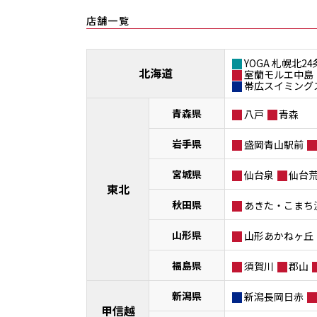
店舗一覧
YOGA 札幌北24
北海道
室蘭モルエ中島
帯広スイミング
青森県
八戸
青森
岩手県
盛岡青山駅前
宮城県
仙台泉
仙台
東北
秋田県
あきた・こまち
山形県
山形あかねヶ丘
福島県
須賀川
郡山
新潟県
新潟長岡日赤
甲信越