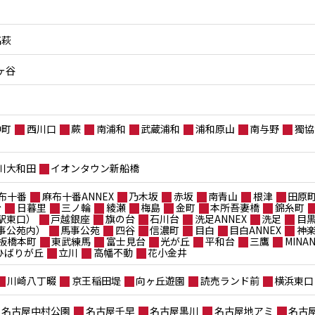
高萩
ヶ谷
仲町
西川口
蕨
南浦和
武蔵浦和
浦和原山
南与野
獨協
川大和田
イオンタウン新船橋
布十番
麻布十番ANNEX
乃木坂
赤坂
南青山
根津
田原
台
日暮里
三ノ輪
綾瀬
梅島
金町
本所吾妻橋
錦糸町
駅東口）
戸越銀座
旗の台
石川台
洗足ANNEX
洗足
目
事公苑内）
馬事公苑
四谷
信濃町
目白
目白ANNEX
神
板橋本町
東武練馬
富士見台
光が丘
平和台
三鷹
MIN
ポひばりが丘
立川
高幡不動
花小金井
川崎八丁畷
京王稲田堤
向ヶ丘遊園
読売ランド前
横浜東口
名古屋中村公園
名古屋千早
名古屋黒川
名古屋地アミ
名古