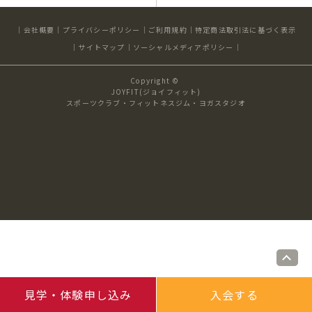
キャンペーン
料金のご案内
店舗へのお問い合わせ
会社概要
プライバシーポリシー
ご利用規約
特定商法取引法に基づく表示
JOYFIT24
JOYFIT YOGA
サイトマップ
ソーシャルメディアポリシー
アクセス
店舗情報・サービス
JOYFIT+
店舗を探す
Copyright ©
見学・体験
スタジオプログラム情報
JOYFIT(ジョイフィット)
スポーツクラブ・フィットネスジム・ヨガスタジオ
入会方法
よくあるご質問
店舗へのお問い合わせ
見学・体験申し込み
入会する