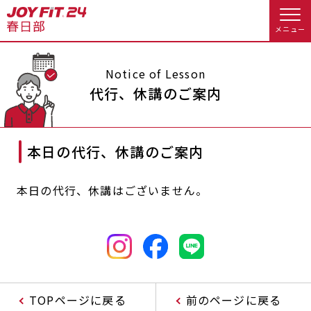
メニュー
店舗トップ
Notice of Lesson
代行、休講のご案内
会員様向けのご案内
本日の代行、休講のご案内
会員の方へトップ
入会のお手続きをする
会員様へのお知らせ
スタジオプログラム情報
本日の代行、休講はございません。
入会するトップ
予約する
休会お手続き
料金・サービス等詳しく見る
クレジットカードで入会する
オプション料金
アクセス
入会を悩まれている方へトップ
店舗情報・サービス
よくあるご質問
TOPページに戻る
前のページに戻る
JOYFIT総合トップ
JOYFIT