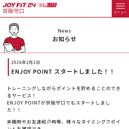
メニュー
店舗トップ
News
お知らせ
会員様向けのご案内
2026年2月2日
会員の方へトップ
ENJOY POINT スタートしました！！
入会のお手続きをする
会員様へのお知らせ
予約する
トレーニングしながらポイントを貯めることのでき
入会するトップ
休会お手続き
オプション料金
るサービス！
ENJOY POINTが京阪守口でもスタートしまし
料金・サービス等詳しく見る
Appで入会手続き
アクセス
店舗情報・サービス
た！！
来館時やお友達紹介時等、様々なタイミングでポイ
入会を悩まれている方へトップ
よくあるご質問
店舗へのお問い合わせ
ントを獲得でき、
JOYFIT総合トップ
JOYFIT