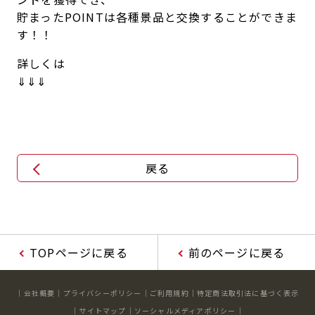
貯まったPOINTは各種景品と交換することができま
キャンペーン
料金のご案内
す！！
JOYFIT24
JOYFIT YOGA
アクセス
店舗情報・サービス
詳しくは
JOYFIT+
店舗を探す
⇓⇓⇓
見学・体験
入会方法
よくあるご質問
店舗へのお問い合わせ
戻る
TOPページに戻る
前のページに戻る
会社概要
プライバシーポリシー
ご利用規約
特定商法取引法に基づく表示
サイトマップ
ソーシャルメディアポリシー