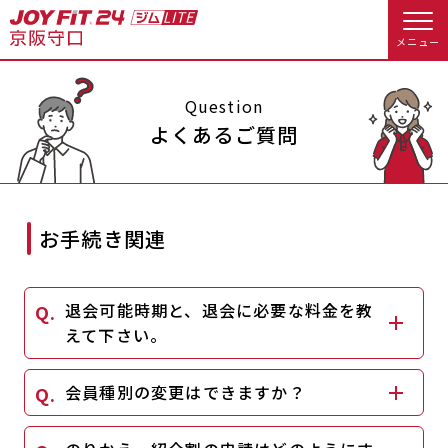
メニュー
店舗トップ
Question
よくあるご質問
会員様向けのご案内
会員の方へトップ
お手続き関連
入会のお手続きをする
会員様へのお知らせ
予約する
退会可能時期と、退会に必要な料金を教
入会するトップ
休会お手続き
オプション料金
えて下さい。
料金・サービス等詳しく見る
Appで入会手続き
アクセス
店舗情報・サービス
会員種別の変更はできますか？
入会を悩まれている方へトップ
よくあるご質問
店舗へのお問い合わせ
JOYFIT総合トップ
JOYFIT