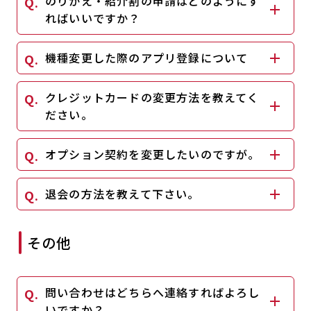
のりかえ・紹介割の申請はどのようにす
キャンペーン
料金のご案内
ればいいですか？
JOYFIT24
JOYFIT YOGA
アクセス
店舗情報・サービス
機種変更した際のアプリ登録について
JOYFIT+
店舗を探す
見学・体験
入会方法
クレジットカードの変更方法を教えてく
ださい。
よくあるご質問
店舗へのお問い合わせ
オプション契約を変更したいのですが。
退会の方法を教えて下さい。
その他
問い合わせはどちらへ連絡すればよろし
いですか？