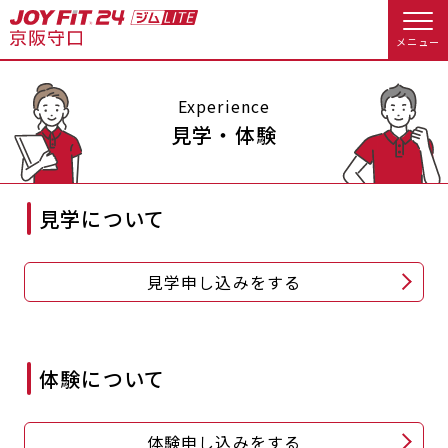
メニュー
店舗トップ
Experience
見学・体験
会員様向けのご案内
見学について
会員の方へトップ
入会のお手続きをする
会員様へのお知らせ
予約する
見学申し込みをする
入会するトップ
休会お手続き
オプション料金
料金・サービス等詳しく見る
Appで入会手続き
アクセス
店舗情報・サービス
体験について
入会を悩まれている方へトップ
よくあるご質問
店舗へのお問い合わせ
体験申し込みをする
JOYFIT総合トップ
JOYFIT