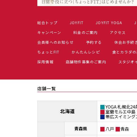
総合トップ
JOYFIT
JOYFIT YOGA
J
キャンペーン
料金のご案内
アクセス
会員様へのお知らせ
予約する
休会お手続
ちょっとFIT
かんたんレシピ
食とカラダの
採用情報
店舗物件募集のご案内
スタジオ
店舗一覧
YOGA 札幌北24
北海道
室蘭モルエ中島
帯広スイミング
青森県
八戸
青森