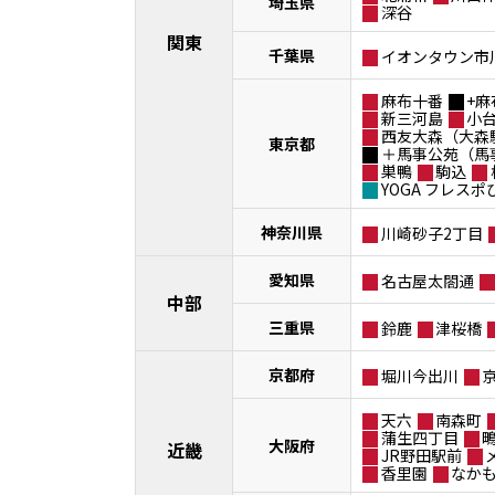
埼玉県
深谷
関東
千葉県
イオンタウン市
麻布十番
+麻
新三河島
小
西友大森（大森
東京都
＋馬事公苑（馬
巣鴨
駒込
YOGA フレス
神奈川県
川崎砂子2丁目
愛知県
名古屋太閤通
中部
三重県
鈴鹿
津桜橋
京都府
堀川今出川
天六
南森町
蒲生四丁目
大阪府
近畿
JR野田駅前
香里園
なか