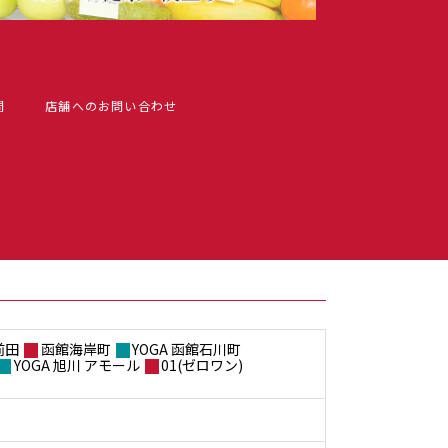
問
店舗へのお問い合わせ
前田
函館海岸町
YOGA 函館石川町
YOGA 旭川 アモール
01(ゼロワン)