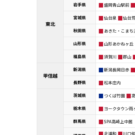
岩手県
盛岡青山駅前
宮城県
仙台泉
仙台
東北
秋田県
あきた・こまち
山形県
山形あかねヶ丘
福島県
須賀川
郡山
新潟県
新潟長岡日赤
甲信越
長野県
松本庄内
茨城県
つくば竹園
栃木県
ヨークタウン雨
群馬県
SPA高崎上中居
北浦和
川口