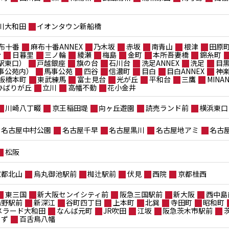
川大和田
イオンタウン新船橋
布十番
麻布十番ANNEX
乃木坂
赤坂
南青山
根津
田原
台
日暮里
三ノ輪
綾瀬
梅島
金町
本所吾妻橋
錦糸町
駅東口）
戸越銀座
旗の台
石川台
洗足ANNEX
洗足
目
事公苑内）
馬事公苑
四谷
信濃町
目白
目白ANNEX
神
板橋本町
東武練馬
富士見台
光が丘
平和台
三鷹
MIN
ポひばりが丘
立川
高幡不動
花小金井
川崎八丁畷
京王稲田堤
向ヶ丘遊園
読売ランド前
横浜東口
名古屋中村公園
名古屋千早
名古屋黒川
名古屋地アミ
名古
松阪
京都北山
烏丸御池駅前
椥辻駅前
伏見
西院
京都桂西
東三国
新大阪センイシティ前
阪急三国駅前
新大阪
西中島
鴫野駅前
新深江
谷町四丁目
上本町
北巽
寺田町
昭和町
メラード大和田
なんば元町
JR吹田
江坂
阪急茨木市駅前
もず
百舌鳥八幡