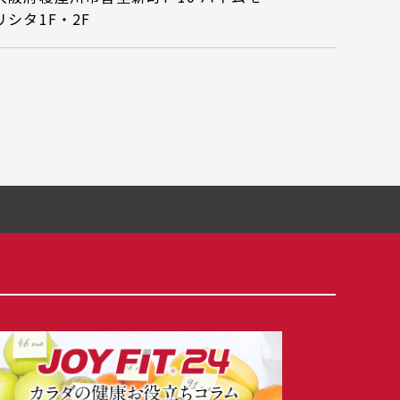
リシタ1F・2F