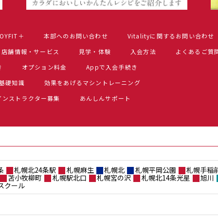
OYFIT＋
本部へのお問い合わせ
Vitalityに関するお問い合わせ
店舗情報・サービス
見学・体験
入会方法
よくあるご質
き
オプション料金
Appで入会手続き
基礎知識
効果をあげるマシントレーニング
インストラクター募集
あんしんサポート
条
札幌北24条駅
札幌麻生
札幌北
札幌平岡公園
札幌手稲
苫小牧柳町
札幌駅北口
札幌宮の沢
札幌北14条光星
旭川
スクール