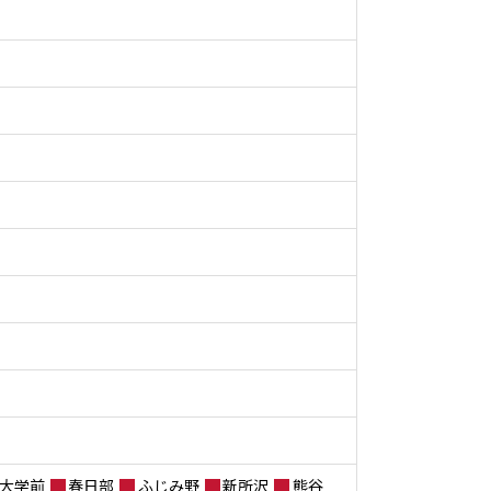
大学前
春日部
ふじみ野
新所沢
熊谷