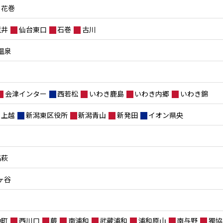
花巻
荒井
仙台東口
石巻
古川
温泉
会津インター
西若松
いわき鹿島
いわき内郷
いわき錦
上越
新潟東区役所
新潟青山
新発田
イオン県央
高萩
ヶ谷
仲町
西川口
蕨
南浦和
武蔵浦和
浦和原山
南与野
獨協