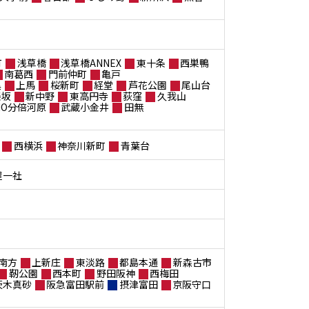
町
浅草橋
浅草橋ANNEX
東十条
西巣鴨
南葛西
門前仲町
亀戸
黒
上馬
桜新町
経堂
芦花公園
尾山台
楽坂
新中野
東高円寺
荻窪
久我山
ANO分倍河原
武蔵小金井
田無
西横浜
神奈川新町
青葉台
屋一社
南方
上新庄
東淡路
都島本通
新森古市
靭公園
西本町
野田阪神
西梅田
茨木真砂
阪急富田駅前
摂津富田
京阪守口