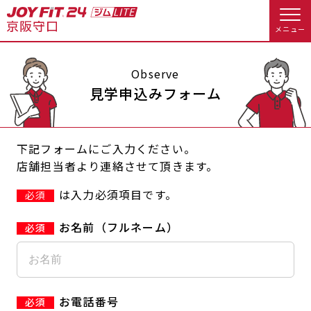
メニュー
店舗トップ
Observe
見学申込みフォーム
会員様向けのご案内
下記フォームにご入力ください。
会員の方へトップ
店舗担当者より連絡させて頂きます。
入会のお手続きをする
会員様へのお知らせ
予約する
は入力必須項目です。
必須
入会するトップ
休会お手続き
オプション料金
お名前（フルネーム）
料金・サービス等詳しく見る
Appで入会手続き
アクセス
店舗情報・サービス
入会を悩まれている方へトップ
よくあるご質問
店舗へのお問い合わせ
お電話番号
JOYFIT総合トップ
JOYFIT