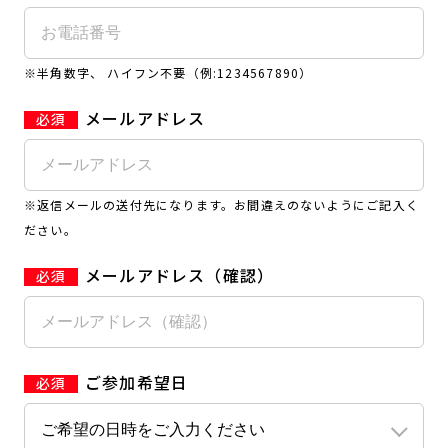
キャンペーン
料金のご案内
JOYFIT24
JOYFIT YOGA
※半角数字、 ハイフン不要（例:1234567890）
アクセス
店舗情報・サービス
JOYFIT+
店舗を探す
メールアドレス
見学・体験
入会方法
よくあるご質問
店舗へのお問い合わせ
※返信メールの送付先になります。お間違えのないようにご記入く
ださい。
メールアドレス（確認）
ご参加希望日