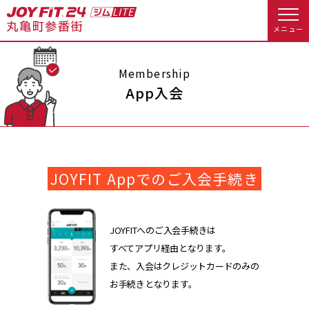
メニュー
店舗トップ
Membership
App入会
会員様向けのご案内
会員の方へトップ
JOYFIT Appでのご入会手続き
入会のお手続きをする
会員様へのお知らせ
予約する
入会するトップ
休会お手続き
オプション料金
JOYFITへのご入会手続きは
すべてアプリ経由となります。
料金・サービス等詳しく見る
Appで入会手続き
アクセス
店舗情報・サービス
また、入会はクレジットカードのみの
お手続きとなります。
入会を悩まれている方へトップ
よくあるご質問
店舗へのお問い合わせ
JOYFIT総合トップ
JOYFIT