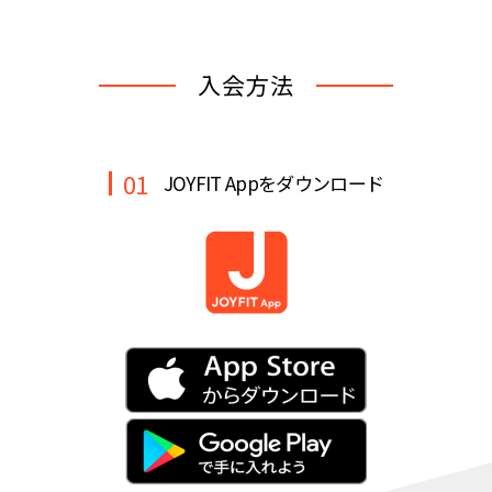
キャンペーン
料金のご案内
JOYFIT24
JOYFIT YOGA
入会方法
アクセス
店舗情報・サービス
JOYFIT+
店舗を探す
見学・体験
入会方法
01
JOYFIT Appをダウンロード
よくあるご質問
店舗へのお問い合わせ