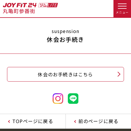
メニュー
店舗トップ
suspension
休会お手続き
会員様向けのご案内
会員の方へトップ
休会のお手続きはこちら
入会のお手続きをする
会員様へのお知らせ
予約する
入会するトップ
休会お手続き
オプション料金
料金・サービス等詳しく見る
Appで入会手続き
アクセス
店舗情報・サービス
TOPページに戻る
前のページに戻る
入会を悩まれている方へトップ
よくあるご質問
店舗へのお問い合わせ
JOYFIT総合トップ
JOYFIT