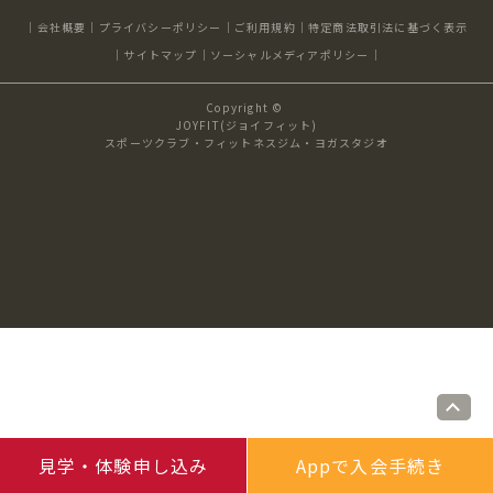
キャンペーン
料金のご案内
会社概要
プライバシーポリシー
ご利用規約
特定商法取引法に基づく表示
JOYFIT24
JOYFIT YOGA
サイトマップ
ソーシャルメディアポリシー
アクセス
店舗情報・サービス
Copyright ©
JOYFIT+
店舗を探す
JOYFIT(ジョイフィット)
見学・体験
入会方法
スポーツクラブ・フィットネスジム・ヨガスタジオ
よくあるご質問
店舗へのお問い合わせ
見学・体験申し込み
Appで入会手続き