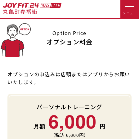
メニュー
店舗トップ
Option Price
オプション料金
会員様向けのご案内
会員の方へトップ
オプションの申込みは店頭またはアプリからお願い
いたします。
入会のお手続きをする
会員様へのお知らせ
予約する
入会するトップ
休会お手続き
オプション料金
パーソナルトレーニング
6,000
料金・サービス等詳しく見る
Appで入会手続き
アクセス
店舗情報・サービス
入会を悩まれている方へトップ
よくあるご質問
店舗へのお問い合わせ
（税込
6,600
円）
JOYFIT総合トップ
JOYFIT