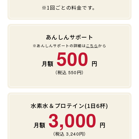
※1回ごとの料金です。
キャンペーン
料金のご案内
JOYFIT24
JOYFIT YOGA
アクセス
店舗情報・サービス
JOYFIT+
店舗を探す
あんしんサポート
見学・体験
入会方法
※あんしんサポートの詳細は
こちら
から
500
よくあるご質問
店舗へのお問い合わせ
（税込
550
円）
水素水＆プロテイン(1日6杯)
3,000
（税込
3,240
円）