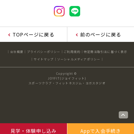
キャンペーン
料金のご案内
JOYFIT24
JOYFIT YOGA
アクセス
店舗情報・サービス
JOYFIT+
店舗を探す
TOPページに戻る
前のページに戻る
見学・体験
入会方法
会社概要
プライバシーポリシー
ご利用規約
特定商法取引法に基づく表示
よくあるご質問
店舗へのお問い合わせ
サイトマップ
ソーシャルメディアポリシー
Copyright ©
JOYFIT(ジョイフィット)
スポーツクラブ・フィットネスジム・ヨガスタジオ
見学・体験申し込み
Appで入会手続き