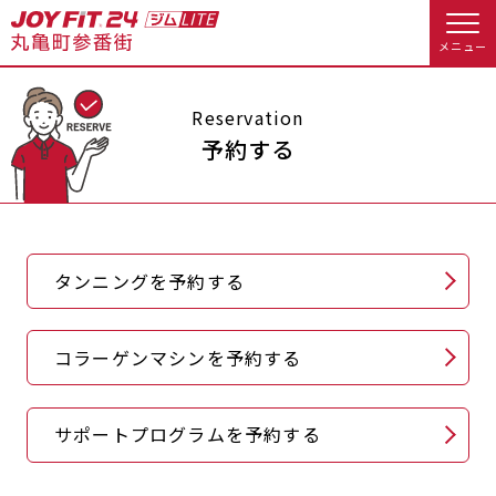
メニュー
店舗トップ
Reservation
予約する
会員様向けのご案内
会員の方へトップ
タンニングを予約する
入会のお手続きをする
会員様へのお知らせ
予約する
入会するトップ
休会お手続き
オプション料金
コラーゲンマシンを予約する
料金・サービス等詳しく見る
Appで入会手続き
アクセス
店舗情報・サービス
サポートプログラムを予約する
入会を悩まれている方へトップ
よくあるご質問
店舗へのお問い合わせ
JOYFIT総合トップ
JOYFIT