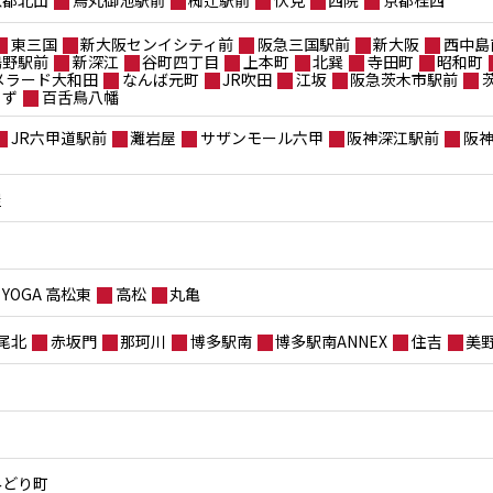
東三国
新大阪センイシティ前
阪急三国駅前
新大阪
西中島
鴫野駅前
新深江
谷町四丁目
上本町
北巽
寺田町
昭和町
メラード大和田
なんば元町
JR吹田
江坂
阪急茨木市駅前
もず
百舌鳥八幡
JR六甲道駅前
灘岩屋
サザンモール六甲
阪神深江駅前
阪
屋
YOGA 高松東
高松
丸亀
尾北
赤坂門
那珂川
博多駅南
博多駅南ANNEX
住吉
美
みどり町