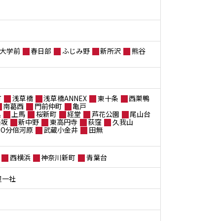
大学前
春日部
ふじみ野
新所沢
熊谷
町
浅草橋
浅草橋ANNEX
東十条
西巣鴨
南葛西
門前仲町
亀戸
黒
上馬
桜新町
経堂
芦花公園
尾山台
楽坂
新中野
東高円寺
荻窪
久我山
ANO分倍河原
武蔵小金井
田無
西横浜
神奈川新町
青葉台
屋一社