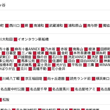
ヶ谷
仲町
西川口
蕨
南浦和
武蔵浦和
浦和原山
南与野
獨協
川大和田
イオンタウン新船橋
布十番
麻布十番ANNEX
乃木坂
赤坂
南青山
根津
田原
台
日暮里
三ノ輪
綾瀬
梅島
金町
本所吾妻橋
錦糸町
駅東口）
戸越銀座
旗の台
石川台
洗足ANNEX
洗足
目
事公苑内）
馬事公苑
四谷
信濃町
目白
目白ANNEX
神
板橋本町
東武練馬
富士見台
光が丘
平和台
三鷹
MIN
ポひばりが丘
立川
高幡不動
花小金井
川崎八丁畷
京王稲田堤
向ヶ丘遊園
読売ランド前
横浜東口
名古屋中村公園
名古屋千早
名古屋黒川
名古屋地アミ
名古
松阪
京都北山
烏丸御池駅前
椥辻駅前
伏見
西院
京都桂西