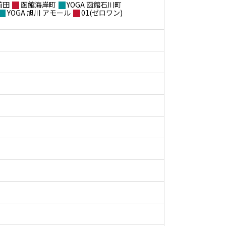
前田
函館海岸町
YOGA 函館石川町
YOGA 旭川 アモール
01(ゼロワン)