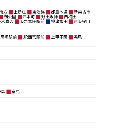
南方
上新庄
東淡路
都島本通
新森古市
靭公園
西本町
野田阪神
西梅田
茨木真砂
阪急富田駅前
摂津富田
京阪守口
神尼崎駅前
JR西宮駅前
上甲子園
鳴尾
野島
室見