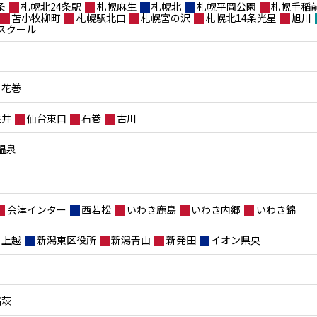
条
札幌北24条駅
札幌麻生
札幌北
札幌平岡公園
札幌手稲
苫小牧柳町
札幌駅北口
札幌宮の沢
札幌北14条光星
旭川
スクール
花巻
荒井
仙台東口
石巻
古川
温泉
会津インター
西若松
いわき鹿島
いわき内郷
いわき錦
上越
新潟東区役所
新潟青山
新発田
イオン県央
高萩