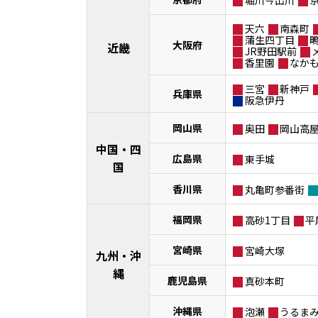
天六
南森町
蒲生四丁目
大阪府
近畿
JR野田駅前
香里園
なか
三宮
新神戸
兵庫県
阪急伊丹
岡山県
奥田
岡山高
中国・四
広島県
東手城
国
香川県
丸亀町参番街
福岡県
高砂1丁目
平
宮崎県
宮崎大塚
九州・沖
縄
鹿児島県
真砂本町
沖縄県
泡瀬
うるま