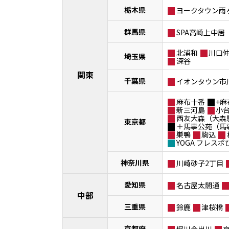
栃木県
ヨークタウン雨
群馬県
SPA高崎上中居
北浦和
川口
埼玉県
深谷
関東
千葉県
イオンタウン市
麻布十番
+麻
新三河島
小
西友大森（大森
東京都
＋馬事公苑（馬
巣鴨
駒込
YOGA フレス
神奈川県
川崎砂子2丁目
愛知県
名古屋太閤通
中部
三重県
鈴鹿
津桜橋
京都府
堀川今出川