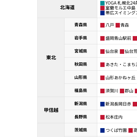
YOGA 札幌北24
北海道
室蘭モルエ中島
帯広スイミング
青森県
八戸
青森
岩手県
盛岡青山駅前
宮城県
仙台泉
仙台
東北
秋田県
あきた・こまち
山形県
山形あかねヶ丘
福島県
須賀川
郡山
新潟県
新潟長岡日赤
甲信越
長野県
松本庄内
茨城県
つくば竹園