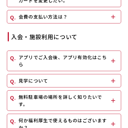
カードを変更したい。
キャンペーン
料金のご案内
JOYFIT24
JOYFIT YOGA
会費の支払い方法は？
アクセス
店舗情報・サービス
JOYFIT+
店舗を探す
入会・施設利用について
見学・体験
入会方法
よくあるご質問
店舗へのお問い合わせ
アプリでご入会後、アプリ有効化はこち
ら
見学について
無料駐車場の場所を詳しく知りたいで
す。
何か福利厚生で使えるものはございます
か？