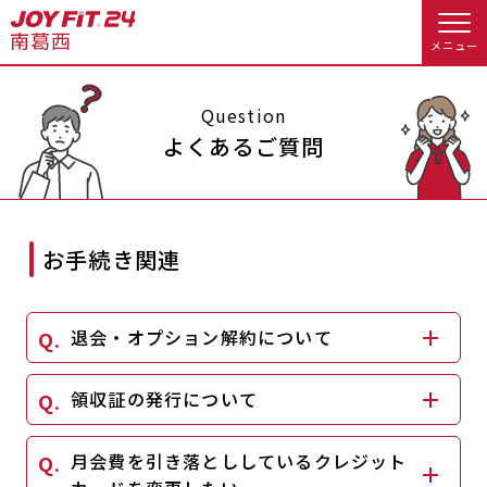
メニュー
店舗トップ
Question
よくあるご質問
会員様向けのご案内
会員の方へトップ
お手続き関連
入会のお手続きをする
会員様へのお知らせ
予約する
退会・オプション解約について
入会するトップ
休会お手続き
オプション料金
料金・サービス等詳しく見る
領収証の発行について
Appで入会手続き
アクセス
店舗情報・サービス
入会を悩まれている方へトップ
月会費を引き落とししているクレジット
よくあるご質問
店舗へのお問い合わせ
JOYFIT総合トップ
JOYFIT