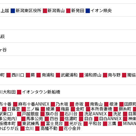
上越
新潟東区役所
新潟青山
新発田
イオン県央
高萩
ヶ谷
仲町
西川口
蕨
南浦和
武蔵浦和
浦和原山
南与野
獨協
川大和田
イオンタウン新船橋
布十番
麻布十番ANNEX
乃木坂
赤坂
南青山
根津
田原
台
日暮里
三ノ輪
綾瀬
梅島
金町
本所吾妻橋
錦糸町
駅東口）
戸越銀座
旗の台
石川台
洗足ANNEX
洗足
目
事公苑内）
馬事公苑
四谷
信濃町
目白
目白ANNEX
神
板橋本町
東武練馬
富士見台
光が丘
平和台
三鷹
MIN
ポひばりが丘
立川
高幡不動
花小金井