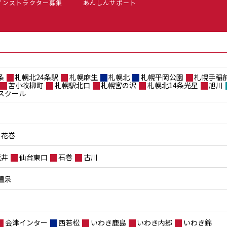
インストラクター募集
あんしんサポート
条
札幌北24条駅
札幌麻生
札幌北
札幌平岡公園
札幌手稲
苫小牧柳町
札幌駅北口
札幌宮の沢
札幌北14条光星
旭川
スクール
花巻
荒井
仙台東口
石巻
古川
温泉
会津インター
西若松
いわき鹿島
いわき内郷
いわき錦