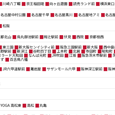
川崎八丁畷
京王稲田堤
向ヶ丘遊園
読売ランド前
横浜東口
名古屋中村公園
名古屋千早
名古屋黒川
名古屋地アミ
名古
松阪
京都北山
烏丸御池駅前
椥辻駅前
伏見
西院
京都桂西
東三国
新大阪センイシティ前
阪急三国駅前
新大阪
西中島
鴫野駅前
新深江
谷町四丁目
上本町
北巽
寺田町
昭和町
メラード大和田
なんば元町
JR吹田
江坂
阪急茨木市駅前
もず
百舌鳥八幡
JR六甲道駅前
灘岩屋
サザンモール六甲
阪神深江駅前
阪
屋
YOGA 高松東
高松
丸亀