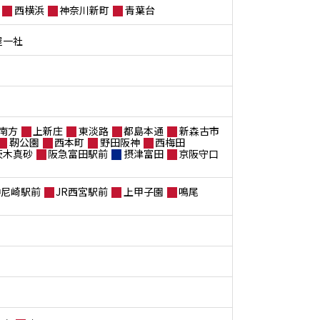
西横浜
神奈川新町
青葉台
屋一社
南方
上新庄
東淡路
都島本通
新森古市
靭公園
西本町
野田阪神
西梅田
茨木真砂
阪急富田駅前
摂津富田
京阪守口
神尼崎駅前
JR西宮駅前
上甲子園
鳴尾