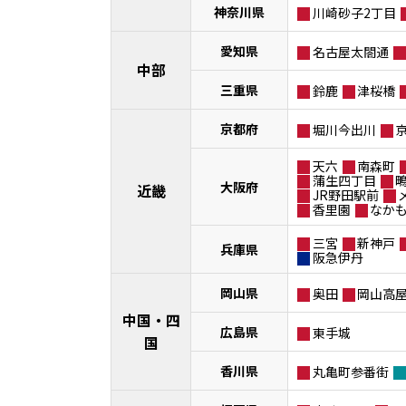
神奈川県
川崎砂子2丁目
愛知県
名古屋太閤通
中部
三重県
鈴鹿
津桜橋
京都府
堀川今出川
天六
南森町
蒲生四丁目
大阪府
近畿
JR野田駅前
香里園
なか
三宮
新神戸
兵庫県
阪急伊丹
岡山県
奥田
岡山高
中国・四
広島県
東手城
国
香川県
丸亀町参番街