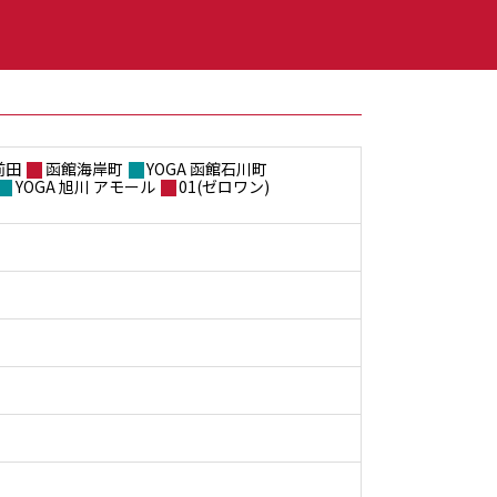
前田
函館海岸町
YOGA 函館石川町
YOGA 旭川 アモール
01(ゼロワン)