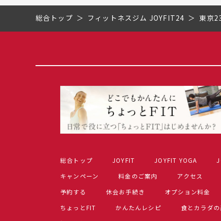
総合トップ
フィットネスジム JOYFIT24
東京2
総合トップ
JOYFIT
JOYFIT YOGA
J
キャンペーン
料金のご案内
アクセス
予約する
休会お手続き
オプション料金
ちょっとFIT
かんたんレシピ
食とカラダの