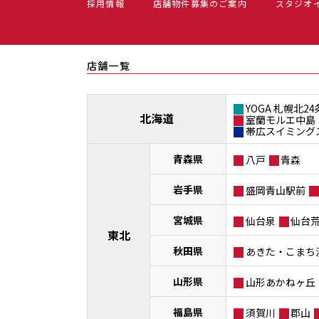
採用情報
店舗物件募集のご案内
スタジオ
店舗一覧
YOGA 札幌北24
北海道
室蘭モルエ中島
帯広スイミング
青森県
八戸
青森
岩手県
盛岡青山駅前
宮城県
仙台泉
仙台
東北
秋田県
あきた・こまち
山形県
山形あかねヶ丘
福島県
須賀川
郡山