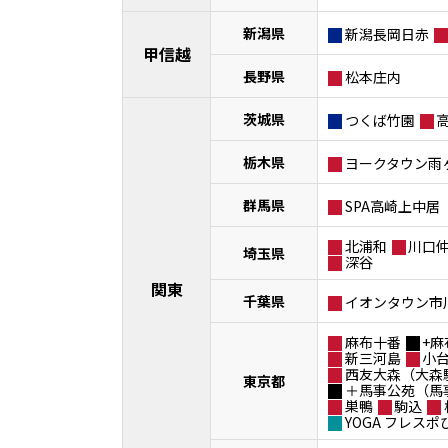
新潟県
新潟長岡日赤
甲信越
長野県
松本庄内
茨城県
つくば竹園
栃木県
ヨークタウン雨
群馬県
SPA高崎上中居
北浦和
川口
埼玉県
深谷
関東
千葉県
イオンタウン市
麻布十番
+麻
新三河島
小
西友大森（大森
東京都
＋馬事公苑（馬
巣鴨
駒込
YOGA フレス