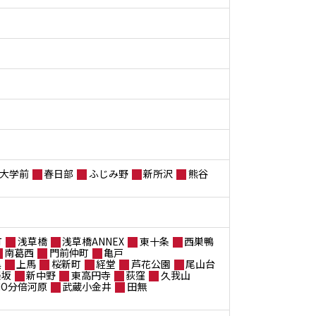
大学前
春日部
ふじみ野
新所沢
熊谷
町
浅草橋
浅草橋ANNEX
東十条
西巣鴨
南葛西
門前仲町
亀戸
黒
上馬
桜新町
経堂
芦花公園
尾山台
楽坂
新中野
東高円寺
荻窪
久我山
ANO分倍河原
武蔵小金井
田無