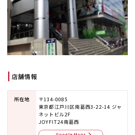
キャンペーン
料金のご案内
JOYFIT24
JOYFIT YOGA
アクセス
店舗情報・サービス
JOYFIT+
店舗を探す
見学・体験
入会方法
よくあるご質問
店舗へのお問い合わせ
店舗情報
所在地
〒134-0085
東京都江戸川区南葛西3-22-14 ジャ
ネットビル2F
JOYFIT24南葛西
Google Maps