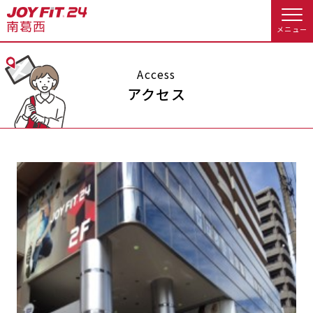
メニュー
店舗トップ
Access
アクセス
会員様向けのご案内
会員の方へトップ
入会のお手続きをする
会員様へのお知らせ
予約する
入会するトップ
休会お手続き
オプション料金
料金・サービス等詳しく見る
Appで入会手続き
アクセス
店舗情報・サービス
入会を悩まれている方へトップ
よくあるご質問
店舗へのお問い合わせ
JOYFIT総合トップ
JOYFIT