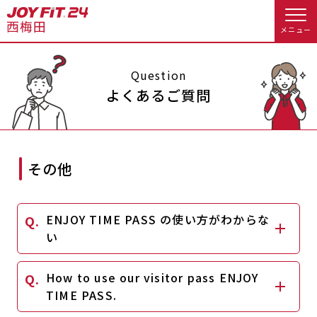
メニュー
店舗トップ
Question
よくあるご質問
会員様向けのご案内
会員の方へトップ
その他
入会のお手続きをする
会員様へのお知らせ
予約する
ENJOY TIME PASS の使い方がわからな
入会するトップ
休会お手続き
オプション料金
い
料金・サービス等詳しく見る
Appで入会手続き
アクセス
店舗情報・サービス
How to use our visitor pass ENJOY
TIME PASS.
入会を悩まれている方へトップ
よくあるご質問
店舗へのお問い合わせ
JOYFIT総合トップ
JOYFIT