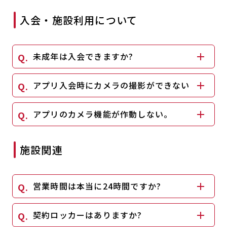
キャンペーン
料金のご案内
入会・施設利用について
JOYFIT24
JOYFIT YOGA
アクセス
店舗情報・サービス
JOYFIT+
店舗を探す
未成年は入会できますか?
見学・体験
入会方法
アプリ入会時にカメラの撮影ができない
よくあるご質問
店舗へのお問い合わせ
アプリのカメラ機能が作動しない。
施設関連
営業時間は本当に24時間ですか?
契約ロッカーはありますか?