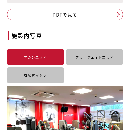
キャンペーン
料金のご案内
PDFで見る
JOYFIT24
JOYFIT YOGA
アクセス
店舗情報・サービス
JOYFIT+
店舗を探す
施設内写真
見学・体験
入会方法
よくあるご質問
店舗へのお問い合わせ
マシンエリア
フリーウェイトエリア
有酸素マシン