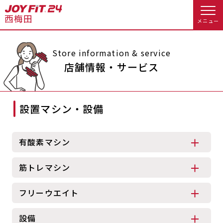
メニュー
店舗トップ
Store information & service
店舗情報・サービス
会員様向けのご案内
設置マシン・設備
会員の方へトップ
入会のお手続きをする
会員様へのお知らせ
予約する
有酸素マシン
入会するトップ
休会お手続き
オプション料金
筋トレマシン
料金・サービス等詳しく見る
Appで入会手続き
アクセス
店舗情報・サービス
フリーウエイト
入会を悩まれている方へトップ
よくあるご質問
店舗へのお問い合わせ
設備
JOYFIT総合トップ
JOYFIT