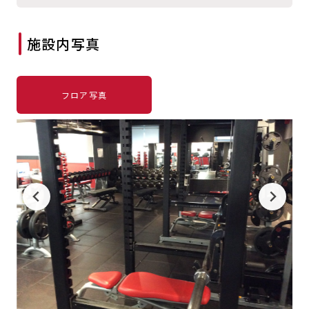
キャンペーン
料金のご案内
JOYFIT24
JOYFIT YOGA
施設内写真
アクセス
店舗情報・サービス
JOYFIT+
店舗を探す
見学・体験
入会方法
フロア写真
よくあるご質問
店舗へのお問い合わせ