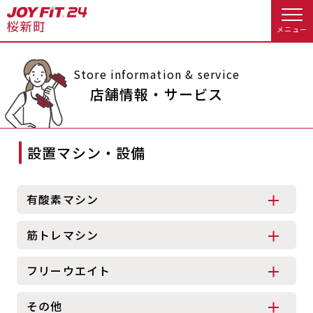
メニュー
店舗トップ
Store information & service
店舗情報・サービス
会員様向けのご案内
設置マシン・設備
会員の方へトップ
入会のお手続きをする
会員様へのお知らせ
休会お手続き
有酸素マシン
入会するトップ
オプション料金
アクセス
筋トレマシン
料金・サービス等詳しく見る
Appで入会手続き
店舗情報・サービス
よくあるご質問
フリーウエイト
入会を悩まれている方へトップ
店舗へのお問い合わせ
その他
JOYFIT総合トップ
JOYFIT