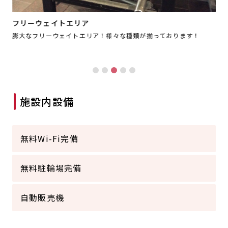
フリーウェイトエリア
膨大なフリーウェイトエリア！様々な種類が揃っております！
ラ
ン
施設内設備
無料Wi-Fi完備
無料駐輪場完備
自動販売機