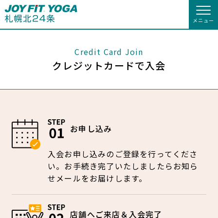
メニュー
店舗トップ
Credit Card Join
クレジットカードで入会
会員様向けのご案内
入会のお手続きをする
会員の方へトップ
入会を悩まれている方へ
入会するトップ
会員様へのお知らせ
スタジオプログラム情報
お申し込み
入会を悩まれている方へトップ
クレジットカードで入会する
JOYFIT総合トップ
WEBで入会来店予約
JOYFIT
予約する
休会お手続き
入会お申し込みのご登録を行ってくださ
キャンペーン
JOYFIT YOGAとは
い。お手続き完了いたしましたらお知ら
JOYFIT24
JOYFIT YOGA
オプション料金
アクセス
せメールをお届けします。
施設ご利用案内
料金のご案内
JOYFIT+
店舗を探す
店舗情報・サービス
よくあるご質問
店舗へご来店＆入会完了
アクセス
店舗情報・サービス
店舗へのお問い合わせ