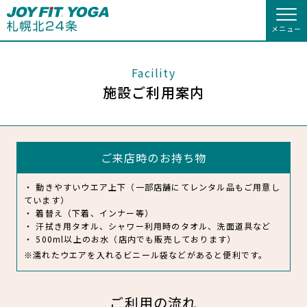
メニュー
店舗トップ
Facility
施設ご利用案内
会員様向けのご案内
入会のお手続きをする
会員の方へトップ
ご来店時のお持ち物
入会を悩まれている方へ
入会するトップ
会員様へのお知らせ
スタジオプログラム情報
・ 動きやすいウエア上下（一部店舗にてレンタル品もご用意し
入会を悩まれている方へトップ
クレジットカードで入会する
JOYFIT総合トップ
WEBで入会来店予約
JOYFIT
予約する
休会お手続き
ています）
・ 着替え（下着、インナー等）
・ 汗拭き用タオル、シャワー利用時のタオル、洗面道具など
キャンペーン
JOYFIT YOGAとは
JOYFIT24
JOYFIT YOGA
オプション料金
アクセス
・ 500ml以上のお水（店内でも販売しております）
※濡れたウエアを入れるビニール袋などがあると便利です。
施設ご利用案内
料金のご案内
JOYFIT+
店舗を探す
店舗情報・サービス
よくあるご質問
ご利用の流れ
アクセス
店舗情報・サービス
店舗へのお問い合わせ