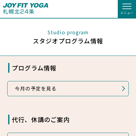
メニュー
店舗トップ
Studio program
スタジオプログラム情報
会員様向けのご案内
入会のお手続きをする
会員の方へトップ
プログラム情報
入会を悩まれている方へ
入会するトップ
会員様へのお知らせ
スタジオプログラム情報
入会を悩まれている方へトップ
クレジットカードで入会する
JOYFIT総合トップ
WEBで入会来店予約
JOYFIT
今月の予定を見る
予約する
休会お手続き
キャンペーン
JOYFIT YOGAとは
JOYFIT24
JOYFIT YOGA
オプション料金
アクセス
代行、休講のご案内
施設ご利用案内
料金のご案内
JOYFIT+
店舗を探す
店舗情報・サービス
よくあるご質問
アクセス
店舗情報・サービス
店舗へのお問い合わせ