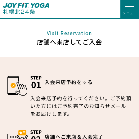
メニュー
店舗トップ
Visit Reservation
店舗へ来店してご入会
会員様向けのご案内
入会のお手続きをする
会員の方へトップ
入会を悩まれている方へ
入会するトップ
会員様へのお知らせ
スタジオプログラム情報
入会来店予約をする
入会を悩まれている方へトップ
クレジットカードで入会する
JOYFIT総合トップ
WEBで入会来店予約
JOYFIT
予約する
休会お手続き
入会来店予約を行ってください。ご予約頂
キャンペーン
JOYFIT YOGAとは
いた方にはご予約完了のお知らせメール
JOYFIT24
JOYFIT YOGA
オプション料金
アクセス
をお届けします。
施設ご利用案内
料金のご案内
JOYFIT+
店舗を探す
店舗情報・サービス
よくあるご質問
店舗へご来店＆入会完了
アクセス
店舗情報・サービス
店舗へのお問い合わせ